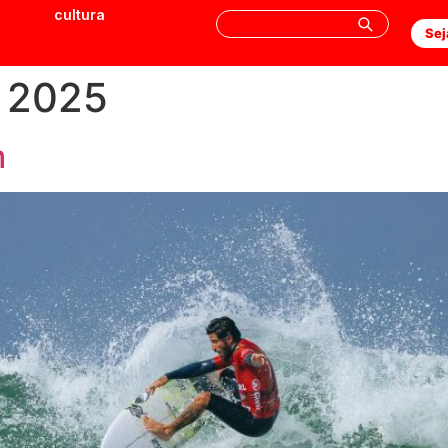
cultura
Sej
e 2025
m