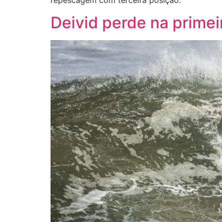
repescagem com terceira posição.
Deivid perde na primei