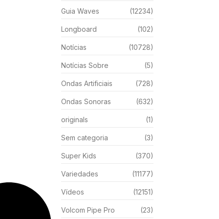
Guia Waves
(12234)
Longboard
(102)
Notícias
(10728)
Notícias Sobre
(5)
Ondas Artificiais
(728)
Ondas Sonoras
(632)
originals
(1)
Sem categoria
(3)
Super Kids
(370)
Variedades
(11177)
Vídeos
(12151)
Volcom Pipe Pro
(23)