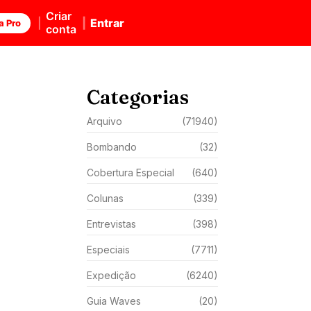
Criar
Entrar
a Pro
conta
Categorias
Arquivo
(71940)
Bombando
(32)
Cobertura Especial
(640)
Colunas
(339)
Entrevistas
(398)
Especiais
(7711)
Expedição
(6240)
Guia Waves
(20)