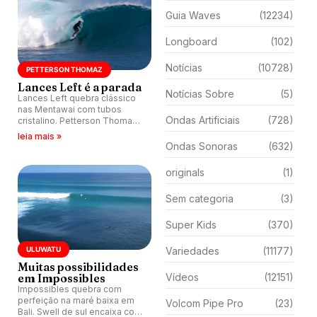
Guia Waves
(12234)
Longboard
(102)
Notícias
(10728)
PETTERSON THOMAZ
Lances Left é a parada
Notícias Sobre
(5)
Lances Left quebra clássico
nas Mentawai com tubos
Ondas Artificiais
(728)
cristalino. Petterson Thomaz
entuba, quebra prancha e
leia mais »
volta para outside com mais
Ondas Sonoras
(632)
gás.
originals
(1)
Sem categoria
(3)
Super Kids
(370)
ULUWATU
Variedades
(11177)
Muitas possibilidades
em Impossibles
Vídeos
(12151)
Impossibles quebra com
perfeição na maré baixa em
Volcom Pipe Pro
(23)
Bali. Swell de sul encaixa com