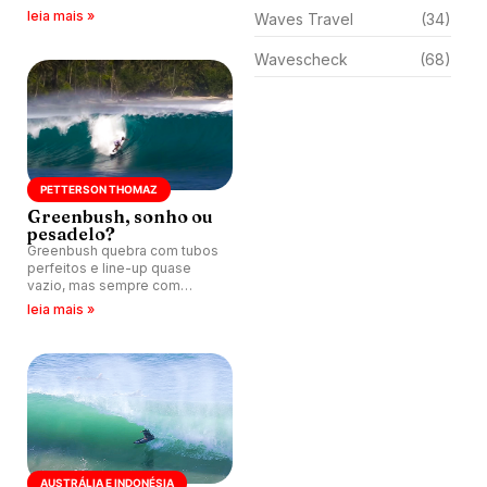
vento terral e tubos quebram
leia mais »
Waves Travel
(34)
durante todo dia.
Wavescheck
(68)
PETTERSON THOMAZ
Greenbush, sonho ou
pesadelo?
Greenbush quebra com tubos
perfeitos e line-up quase
vazio, mas sempre com
aquela bancada rasa e
leia mais »
perigosa.
AUSTRÁLIA E INDONÉSIA