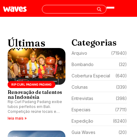
Últimas
Categorias
Arquivo
(71940)
Bombando
(32)
Cobertura Especial
(640)
RIP CURL PADANG PADANG
Colunas
(339)
Renovação de talentos
na Indonésia
Entrevistas
(398)
Rip Curl Padang Padang exibe
tubos perfeitos em Bali.
Especiais
(7711)
Competição reúne locais e
convidados.
leia mais »
Expedição
(6240)
Guia Waves
(20)