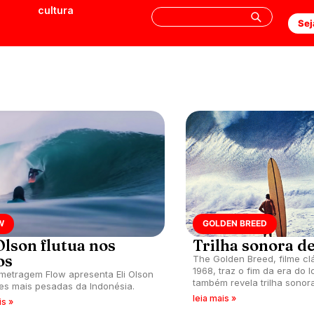
cultura
Sej
W
GOLDEN BREED
Olson flutua nos
Trilha sonora d
os
The Golden Breed, filme cl
1968, traz o fim da era do 
metragem Flow apresenta Eli Olson
também revela trilha sonor
jes mais pesadas da Indonésia.
leia mais »
is »