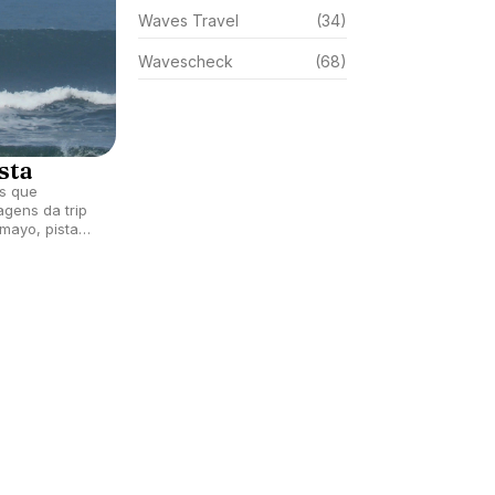
Waves Travel
(34)
Wavescheck
(68)
sta
os que
agens da trip
mayo, pista