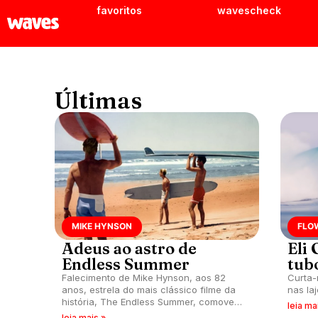
favoritos
wavescheck
Últimas
MIKE HYNSON
FLO
Adeus ao astro de
Eli 
Endless Summer
tub
Falecimento de Mike Hynson, aos 82
Curta-
anos, estrela do mais clássico filme da
nas la
história, The Endless Summer, comove
leia ma
comunidade internacional do surfe.
leia mais »