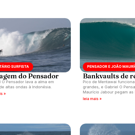
TÁRIO SURFISTA
PENSADOR E JOÃO MAURÍ
iagem do Pensador
Bankvaults de r
l O Pensador lava a alma em
Pico de Mentawai funcion
de altas ondas à Indonésia.
grandes, e Gabriel O Pens
Maurício Jabour pegam as 
is »
leia mais »