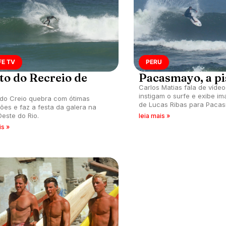
FE TV
PERU
to do Recreio de
Pacasmayo, a pi
a
Carlos Matias fala de víde
instigam o surfe e exibe im
do Creio quebra com ótimas
de Lucas Ribas para Pacas
ões e faz a festa da galera na
peruana de manobras.
este do Rio.
leia mais »
is »