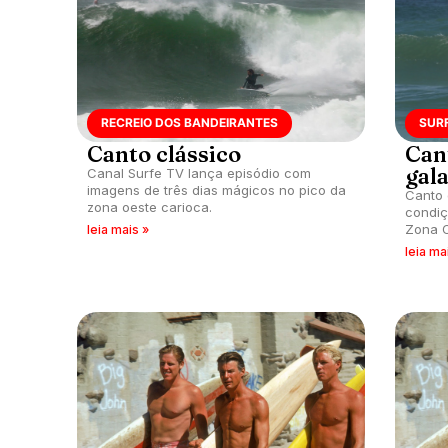
RECREIO DOS BANDEIRANTES
SUR
Canto clássico
Can
gal
Canal Surfe TV lança episódio com
imagens de três dias mágicos no pico da
Canto 
zona oeste carioca.
condiç
Zona O
leia mais »
leia ma