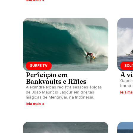
SURFE TV
SOLI
Perfeição em
A v
Bankvaults e Rifles
Gabrie
barca 
Alexandre Ribas registra sessões épicas
de João Maurício Jabour em direitas
leia ma
mágicas de Mentawai, na Indonésia.
leia mais »