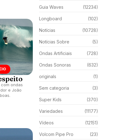
Guia Waves
(12234)
Longboard
(102)
Notícias
(10728)
Notícias Sobre
(5)
Ondas Artificiais
(728)
Ondas Sonoras
(632)
CIO
originals
(1)
espeito
a com ondas
Sem categoria
(3)
ador e João
boas.
Super Kids
(370)
Variedades
(11177)
Vídeos
(12151)
Volcom Pipe Pro
(23)