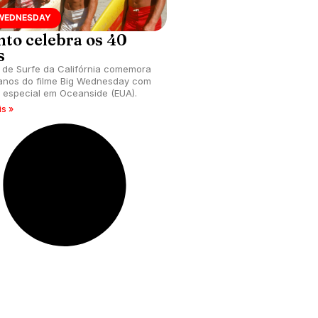
 WEDNESDAY
nto celebra os 40
s
de Surfe da Califórnia comemora
anos do filme Big Wednesday com
 especial em Oceanside (EUA).
is »