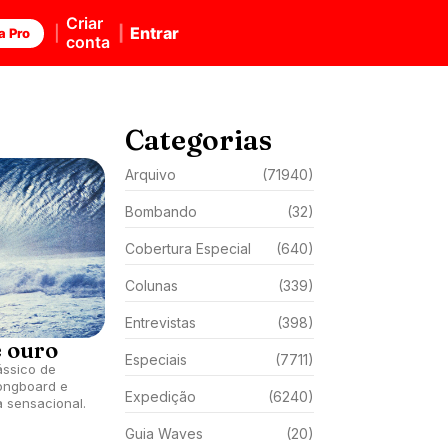
Criar
Entrar
a Pro
conta
Categorias
Arquivo
(71940)
Bombando
(32)
Cobertura Especial
(640)
Colunas
(339)
Entrevistas
(398)
e ouro
Especiais
(7711)
ássico de
longboard e
Expedição
(6240)
a sensacional.
Guia Waves
(20)