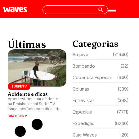
Últimas
Categorias
Arquivo
(71940)
Bombando
(32)
Cobertura Especial
(640)
SURFE TV
Colunas
(339)
Acidente e dicas
Após testemunhar acidente
Entrevistas
(398)
na Prainha, canal Surfe TV
lança episódio com dicas de
Especiais
(7711)
segurança de Carlos Burle.
leia mais »
Expedição
(6240)
Guia Waves
(20)