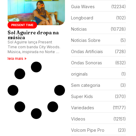
Guia Waves
(12234)
Longboard
(102)
PRESENT TIME
Notícias
(10728)
Sol Aguirre dropa na
música
Notícias Sobre
(5)
Sol Aguirre lança Present
Time com banda City Woods.
Ondas Artificiais
(728)
Música, inspirada no Norte do
Peru, já está disponível nas
leia mais »
plataformas digitais.
Ondas Sonoras
(632)
originals
(1)
Sem categoria
(3)
Super Kids
(370)
Variedades
(11177)
Vídeos
(12151)
Volcom Pipe Pro
(23)