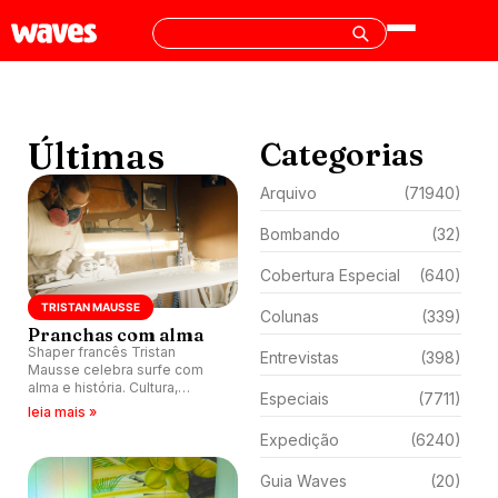
Últimas
Categorias
Arquivo
(71940)
Bombando
(32)
Cobertura Especial
(640)
TRISTAN MAUSSE
Colunas
(339)
Pranchas com alma
Shaper francês Tristan
Entrevistas
(398)
Mausse celebra surfe com
alma e história. Cultura,
Especiais
(7711)
música e família se misturam.
leia mais »
Expedição
(6240)
Guia Waves
(20)