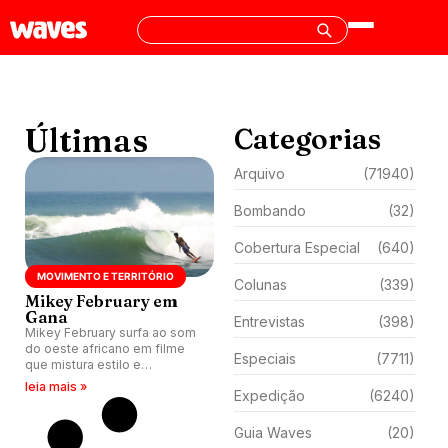
Últimas
Categorias
Arquivo
(71940)
Bombando
(32)
Cobertura Especial
(640)
MOVIMENTO E TERRITÓRIO
Colunas
(339)
Mikey February em
Gana
Entrevistas
(398)
Mikey February surfa ao som
do oeste africano em filme
Especiais
(7711)
que mistura estilo e
ancestralidade, em manifesto
leia mais »
Expedição
(6240)
visual e sonoro sobre surfe
como modo de vida.
Guia Waves
(20)