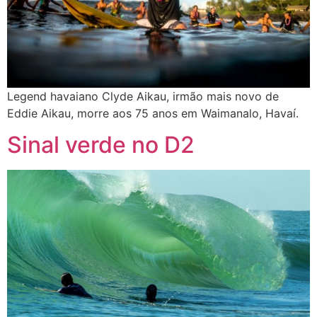
Legend havaiano Clyde Aikau, irmão mais novo de
Eddie Aikau, morre aos 75 anos em Waimanalo, Havaí.
Sinal verde no D2