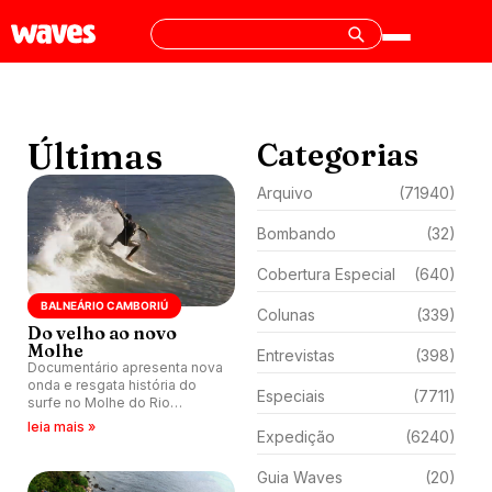
Últimas
Categorias
Arquivo
(71940)
Bombando
(32)
Cobertura Especial
(640)
BALNEÁRIO CAMBORIÚ
Colunas
(339)
Do velho ao novo
Molhe
Entrevistas
(398)
Documentário apresenta nova
onda e resgata história do
Especiais
(7711)
surfe no Molhe do Rio
Marambaia, Balneário
leia mais »
Expedição
(6240)
Camboriú (SC).
Guia Waves
(20)