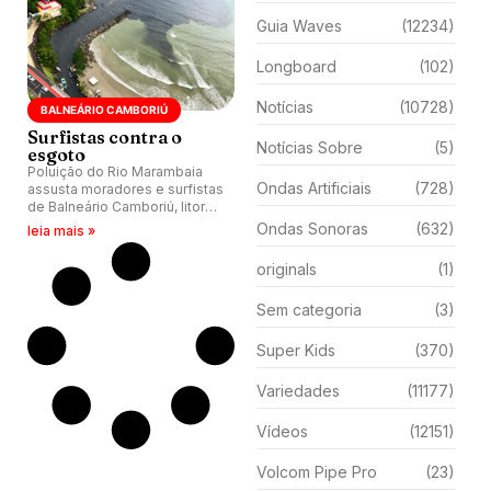
Guia Waves
(12234)
Longboard
(102)
Notícias
(10728)
BALNEÁRIO CAMBORIÚ
Surfistas contra o
Notícias Sobre
(5)
esgoto
Poluição do Rio Marambaia
Ondas Artificiais
(728)
assusta moradores e surfistas
de Balneário Camboriú, litoral
norte de Santa Catarina.
Ondas Sonoras
(632)
leia mais »
originals
(1)
Sem categoria
(3)
Super Kids
(370)
Variedades
(11177)
Vídeos
(12151)
Volcom Pipe Pro
(23)