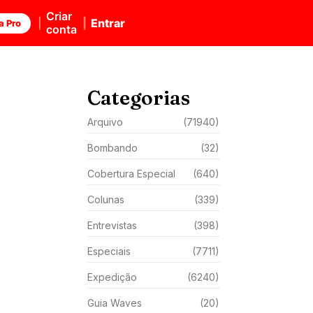
Criar
Entrar
a Pro
conta
Categorias
Arquivo
(71940)
Bombando
(32)
Cobertura Especial
(640)
Colunas
(339)
Entrevistas
(398)
Especiais
(7711)
Expedição
(6240)
Guia Waves
(20)