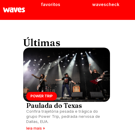
favoritos
wavescheck
Últimas
POWER TRIP
Paulada do Texas
Confira trajetória pesada e trágica do
grupo Power Trip, pedrada nervosa de
Dallas, EUA.
leia mais »