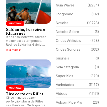
Guia Waves
(12234)
Longboard
(102)
Notícias
(10728)
MENTAWAI
Saldanha, Ferreira e
Notícias Sobre
(5)
Klaussner
Rifles nas Mentawai oferece
Ondas Artificiais
(728)
melhor dia da temporada.
Rodrigo Saldanha, Gabriel
Klaussner e Vitor Ferreira
Ondas Sonoras
(632)
leia mais »
vivem sessão inesquecível.
originals
(1)
Sem categoria
(3)
Super Kids
(370)
Variedades
(11177)
MENTAWAI
Tiro certo em Rifles
Vídeos
(12151)
Cinco minutos trazem
perfeição tubular de Rifles
Volcom Pipe Pro
(23)
nas Mentawai. Onda quebra