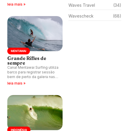
sobre coral com velocidade e
leia mais »
Waves Travel
(34)
profundidade hipnotizantes.
Wavescheck
(68)
MENTAWAI
Grande Rifles de
sempre
Canal Mentawai Surfing utiliza
barco para registrar sessão
bem de perto da galera nas
ondas perfeitas de Rifles,
leia mais »
Indonésia.
INDONÉSIA