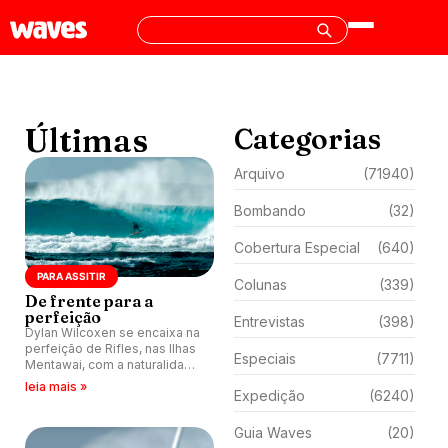
Últimas
Categorias
Arquivo
(71940)
Bombando
(32)
Cobertura Especial
(640)
PARA ASSITIR
Colunas
(339)
De frente para a
perfeição
Entrevistas
(398)
Dylan Wilcoxen se encaixa na
perfeição de Rifles, nas Ilhas
Especiais
(7711)
Mentawai, com a naturalidade
de quem pertence ao lugar.
leia mais »
Expedição
(6240)
Guia Waves
(20)