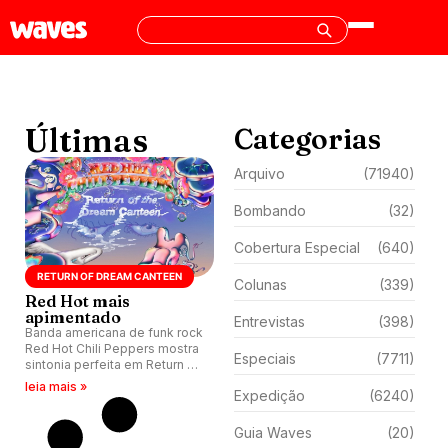
Últimas
Categorias
Arquivo
(71940)
Bombando
(32)
Cobertura Especial
(640)
RETURN OF DREAM CANTEEN
Colunas
(339)
Red Hot mais
apimentado
Entrevistas
(398)
Banda americana de funk rock
Red Hot Chili Peppers mostra
Especiais
(7711)
sintonia perfeita em Return of
the Dream Canteen, segundo
leia mais »
Expedição
(6240)
disco lançado em 2022.
Guia Waves
(20)