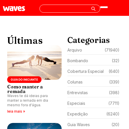
Últimas
Categorias
Arquivo
(71940)
Bombando
(32)
Cobertura Especial
(640)
GUIA DO INICIANTE
Colunas
(339)
Como manter a
remada
Entrevistas
(398)
Waves te dá ideias para
manter a remada em dia
Especiais
(7711)
mesmo fora d'água.
leia mais »
Expedição
(6240)
Guia Waves
(20)