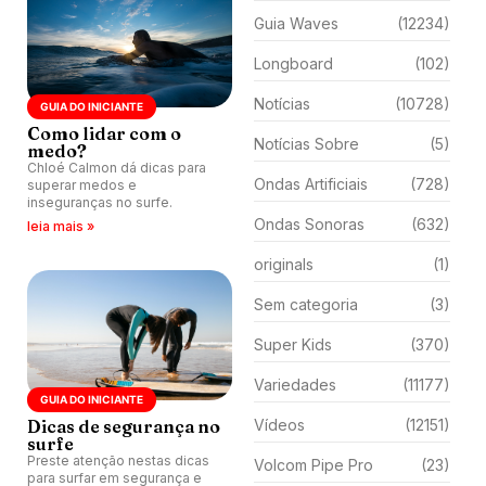
Guia Waves
(12234)
Longboard
(102)
Notícias
(10728)
GUIA DO INICIANTE
Como lidar com o
Notícias Sobre
(5)
medo?
Chloé Calmon dá dicas para
Ondas Artificiais
(728)
superar medos e
inseguranças no surfe.
Ondas Sonoras
(632)
leia mais »
originals
(1)
Sem categoria
(3)
Super Kids
(370)
Variedades
(11177)
GUIA DO INICIANTE
Dicas de segurança no
Vídeos
(12151)
surfe
Preste atenção nestas dicas
Volcom Pipe Pro
(23)
para surfar em segurança e