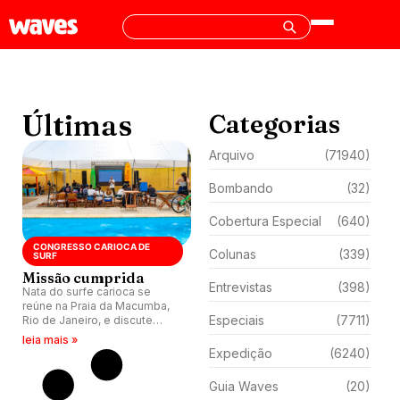
Últimas
Categorias
Arquivo
(71940)
Bombando
(32)
Cobertura Especial
(640)
CONGRESSO CARIOCA DE
Colunas
(339)
SURF
Missão cumprida
Entrevistas
(398)
Nata do surfe carioca se
reúne na Praia da Macumba,
Especiais
(7711)
Rio de Janeiro, e discute
rumos da modalidade nos
leia mais »
dias atuais.
Expedição
(6240)
Guia Waves
(20)