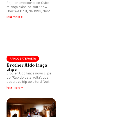
Rapper americano Ice Cube
relança clássico You Know
How We Do It, de 1993, desta
vez no formato Lyric Video.
leia mais »
RAP DO BATE VOLTA
Brother Aldo lança
clipe
Brother Aldo lança novo clipe
do "Rap do bate volta", que
descreve trip ao Litoral Norte
de São Paulo.
leia mais »