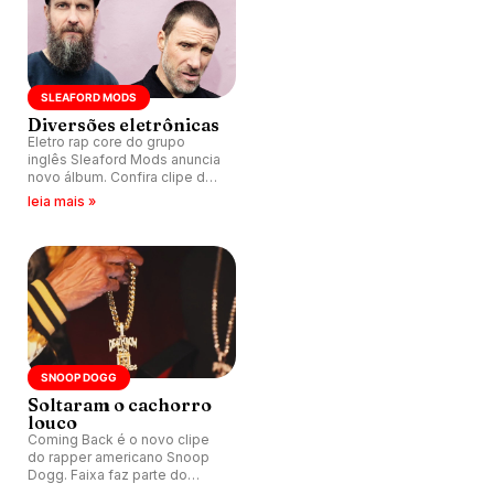
SLEAFORD MODS
Diversões eletrônicas
Eletro rap core do grupo
inglês Sleaford Mods anuncia
novo álbum. Confira clipe da
faixa-título UK Grim.
leia mais »
SNOOP DOGG
Soltaram o cachorro
louco
Coming Back é o novo clipe
do rapper americano Snoop
Dogg. Faixa faz parte do
álbum recém-lançado B.O.D.R.