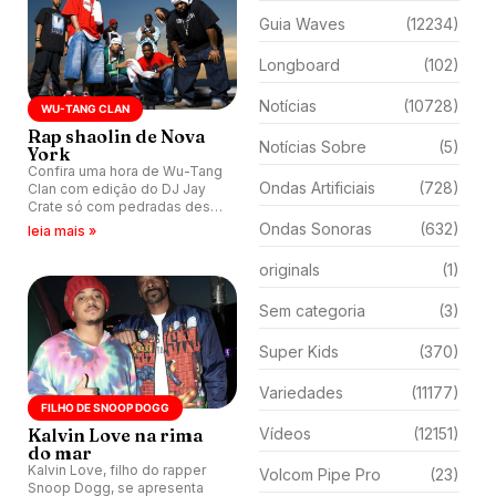
Guia Waves
(12234)
Longboard
(102)
Notícias
(10728)
WU-TANG CLAN
Rap shaolin de Nova
Notícias Sobre
(5)
York
Confira uma hora de Wu-Tang
Ondas Artificiais
(728)
Clan com edição do DJ Jay
Crate só com pedradas desta
bandaça rap de Nova York.
Ondas Sonoras
(632)
leia mais »
originals
(1)
Sem categoria
(3)
Super Kids
(370)
Variedades
(11177)
FILHO DE SNOOP DOGG
Kalvin Love na rima
Vídeos
(12151)
do mar
Kalvin Love, filho do rapper
Volcom Pipe Pro
(23)
Snoop Dogg, se apresenta