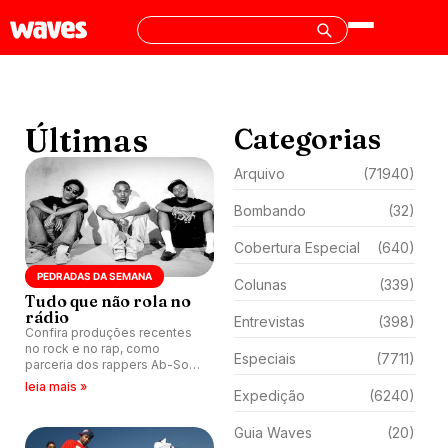
Últimas
Categorias
Arquivo
(71940)
Bombando
(32)
Cobertura Especial
(640)
PEDRADAS DA SEMANA
Colunas
(339)
Tudo que não rola no
rádio
Entrevistas
(398)
Confira produções recentes
no rock e no rap, como
Especiais
(7711)
parceria dos rappers Ab-Soul
e Kendrick Lamar.
leia mais »
Expedição
(6240)
Guia Waves
(20)