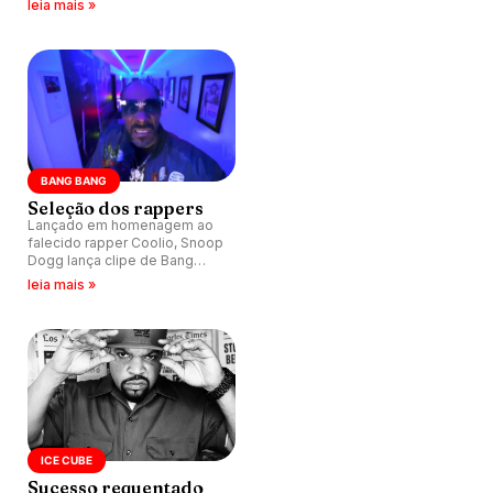
leia mais »
BANG BANG
Seleção dos rappers
Lançado em homenagem ao
falecido rapper Coolio, Snoop
Dogg lança clipe de Bang
Bang e reúne grandes nomes
leia mais »
da cena hip hop americana.
ICE CUBE
Sucesso requentado