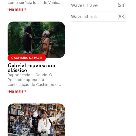
como surfista local de Venice
Waves Travel
(34)
Beach, Califórnia, e também
leia mais »
representa na cena do hip
Wavescheck
(68)
hop.
CACHIMBO DA PAZ II
Gabriel repensa um
clássico
Rapper carioca Gabriel O
Pensador apresenta
continuação de Cachimbo da
Paz com participação de Lulu
leia mais »
Santos.