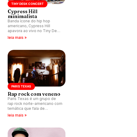
TINY DESK CONCERT
Cypress Hill
minimalista
Banda ícone do hip hop
americano, Cypress Hill
apavora ao vivo no Tiny Desk
Concert com alguns dos
leia mais »
maiores sucessos.
PARIS TEXAS
Rap rock com veneno
Paris Texas é um grupo de
rap rock norte-americano com
temática que fala de
violência, drogas e racismo.
leia mais »
Confira alguns vídeos
emblemáticos desta banda
consagrada no underground.