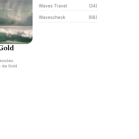
Waves Travel
(34)
Wavescheck
(68)
Gold
sessões
s da Gold