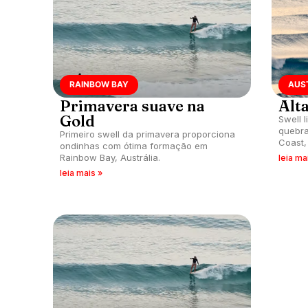
RAINBOW BAY
AUS
Primavera suave na
Alt
Gold
Swell 
quebra
Primeiro swell da primavera proporciona
Coast, 
ondinhas com ótima formação em
Rainbow Bay, Austrália.
leia ma
leia mais »