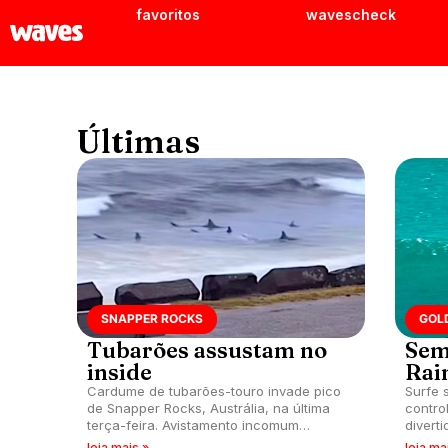
favoritos
wavescheck
Últimas
SNAPPER ROCKS
GOL
Tubarões assustam no
Sem
inside
Rai
Cardume de tubarões-touro invade pico
Surfe 
de Snapper Rocks, Austrália, na última
contro
terça-feira. Avistamento incomum
divert
assusta surfistas e frequentadores.
leia mais »
leia ma