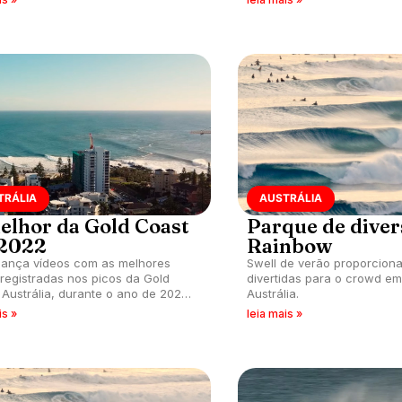
TRÁLIA
AUSTRÁLIA
elhor da Gold Coast
Parque de dive
2022
Rainbow
lança vídeos com as melhores
Swell de verão proporcion
registradas nos picos da Gold
divertidas para o crowd e
 Austrália, durante o ano de 2022.
Austrália.
 Snapper Rocks, Duranbah,
is »
leia mais »
w Bay e Greenmount estão no
io.