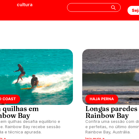
cultura
Sej
D COAST
HAJA PERNA
 quilhas em
Longas paredes
nbow Bay
Rainbow Bay
sem quilhas desafia equilíbrio e
Confira uma sessão com di
le. Rainbow Bay recebe sessão
e perfeitas, no último domi
ida e técnica apurada.
Rainbow Bay, Austrália.
is »
leia mais »