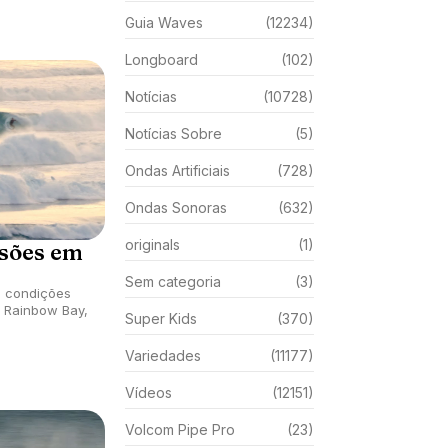
Guia Waves
(12234)
Longboard
(102)
Notícias
(10728)
Notícias Sobre
(5)
Ondas Artificiais
(728)
Ondas Sonoras
(632)
originals
(1)
rsões em
Sem categoria
(3)
a condições
m Rainbow Bay,
Super Kids
(370)
Variedades
(11177)
Vídeos
(12151)
Volcom Pipe Pro
(23)