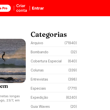
Criar
Entrar
a Pro
conta
Categorias
Arquivo
(71940)
Bombando
(32)
Cobertura Especial
(640)
Colunas
(339)
Entrevistas
(398)
 em
Especiais
(7711)
reitas longas
Expedição
(6240)
ngo, 23/7, em
Guia Waves
(20)