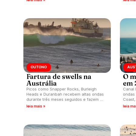
OUTONO
AUS
Fartura de swells na
O m
Austrália
em 
Picos como Snapper Rocks, Burleigh
Canal 
Heads e Duranbah recebem altas ondas
ondas 
durante três meses seguidos e fazem a
Coast,
festa da galera australiana.
Kirra,
leia mais »
leia ma
Rainbo
cardáp