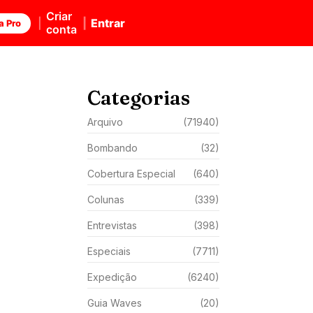
Criar
Entrar
a Pro
conta
Categorias
Arquivo
(71940)
Bombando
(32)
Cobertura Especial
(640)
Colunas
(339)
Entrevistas
(398)
Especiais
(7711)
Expedição
(6240)
Guia Waves
(20)