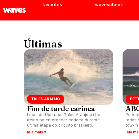
favoritos
wavescheck
Últimas
TALES ARAÚJO
PET
Fim de tarde carioca
ABC
Local de Ubatuba, Tales Araújo exibe
Petter
treino no entardecer carioca durante
todos 
última etapa do circuito brasileiro
tow-in
profissional na Barra da Tijuca, Rio de
leia mais »
leia ma
Janeiro (RJ).