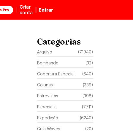
Criar
Entrar
a Pro
conta
Categorias
Arquivo
(71940)
Bombando
(32)
Cobertura Especial
(640)
Colunas
(339)
Entrevistas
(398)
Especiais
(7711)
Expedição
(6240)
Guia Waves
(20)