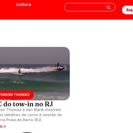
cultura
Sej
TERSON THOMAZ
 do tow-in no RJ
son Thomaz e Ilan Blank mostram
os detalhes de como é sessão de
 na Praia da Barra (RJ).
is »