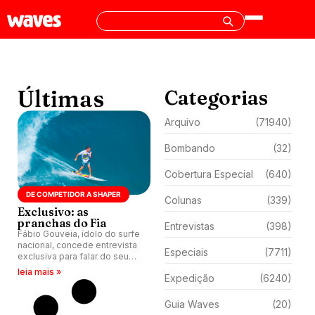
Últimas
Categorias
Arquivo
(71940)
Bombando
(32)
Cobertura Especial
(640)
DE COMPETIDOR A SHAPER
Colunas
(339)
Exclusivo: as
pranchas do Fia
Entrevistas
(398)
Fábio Gouveia, ídolo do surfe
nacional, concede entrevista
Especiais
(7711)
exclusiva para falar do seu
início, carreira competitiva na
leia mais »
Expedição
(6240)
elite mundial e atual fase
como shaper.
Guia Waves
(20)