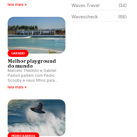
piscinas de ondas realizada
leia mais »
Waves Travel
(34)
na Boa Vista Village.
Wavescheck
(68)
UARADEI
Melhor playground
do mundo
Marcelo Trekinho e Gabriel
Pastori partem com Pedro
Scooby e seus filhos para
Porto Feliz (SP) e se divertem
leia mais »
na piscina de ondas do Boa
Vista Village.
PEDRO BARROS