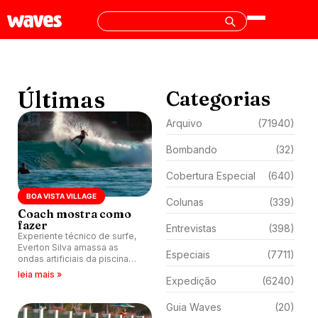
Últimas
Categorias
Arquivo
(71940)
Bombando
(32)
Cobertura Especial
(640)
BOA VISTA VILLAGE
Colunas
(339)
Coach mostra como
fazer
Entrevistas
(398)
Experiente técnico de surfe,
Everton Silva amassa as
Especiais
(7711)
ondas artificiais da piscina
Boa Vista Village.
leia mais »
Expedição
(6240)
Guia Waves
(20)