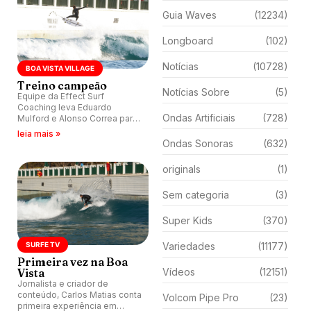
Guia Waves
(12234)
Longboard
(102)
Notícias
(10728)
BOA VISTA VILLAGE
Treino campeão
Notícias Sobre
(5)
Equipe da Effect Surf
Coaching leva Eduardo
Ondas Artificiais
(728)
Mulford e Alonso Correa para
sessões intensas na piscina
leia mais »
do Boa Vista Village sob
Ondas Sonoras
(632)
comando de Everton Silva.
originals
(1)
Sem categoria
(3)
Super Kids
(370)
SURFE TV
Variedades
(11177)
Primeira vez na Boa
Vista
Vídeos
(12151)
Jornalista e criador de
conteúdo, Carlos Matias conta
Volcom Pipe Pro
(23)
primeira experiência em