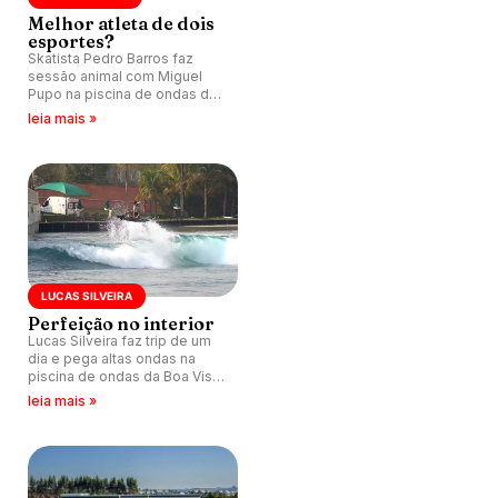
Melhor atleta de dois
esportes?
Skatista Pedro Barros faz
sessão animal com Miguel
Pupo na piscina de ondas da
Boa Vista Village, Porto Feliz
leia mais »
(SP).
LUCAS SILVEIRA
Perfeição no interior
Lucas Silveira faz trip de um
dia e pega altas ondas na
piscina de ondas da Boa Vista
Village, em Porto Feliz, interior
leia mais »
de São Paulo.