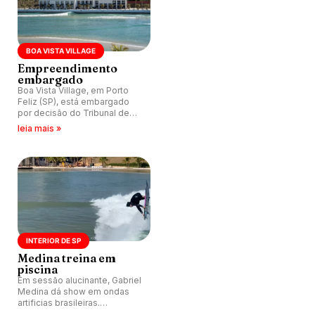
BOA VISTA VILLAGE
Empreendimento
embargado
Boa Vista Village, em Porto
Feliz (SP), está embargado
por decisão do Tribunal de
Justiça do Estado de São
leia mais »
Paulo.
INTERIOR DE SP
Medina treina em
piscina
Em sessão alucinante, Gabriel
Medina dá show em ondas
artificias brasileiras.
Performance visa próxima