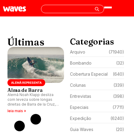
Últimas
Categorias
Arquivo
(71940)
Bombando
(32)
Cobertura Especial
(640)
ALEMÃ REPRESENTA
Colunas
(339)
Alma de Barra
Alemã Noah Klapp desliza
Entrevistas
(398)
com leveza sobre longas
direitas de Barra de la Cruz,
Especiais
(7711)
México, e apresenta estilo
leia mais »
encaixado na onda.
Expedição
(6240)
Guia Waves
(20)