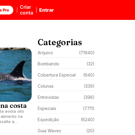
Criar
Entrar
a Pro
conta
Categorias
Arquivo
(71940)
Bombando
(32)
Cobertura Especial
(640)
Colunas
(339)
Entrevistas
(398)
 na costa
Especiais
(7711)
a avista oito
 alimento na
Expedição
(6240)
ssalta a
o.
Guia Waves
(20)