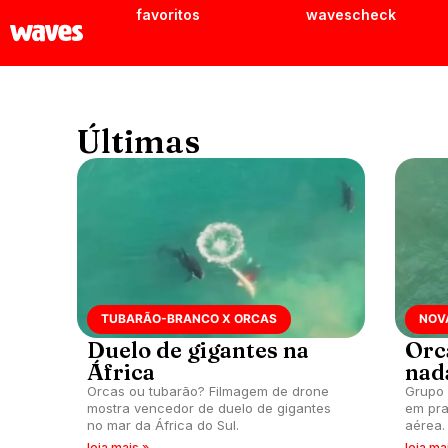
favoritos
wavescheck
Últimas
TUBARÃO-BRANCO X ORCAS
NOV
Duelo de gigantes na
Orc
África
nad
Orcas ou tubarão? Filmagem de drone
Grupo 
mostra vencedor de duelo de gigantes
em pra
no mar da África do Sul.
aérea.
leia mais »
leia ma