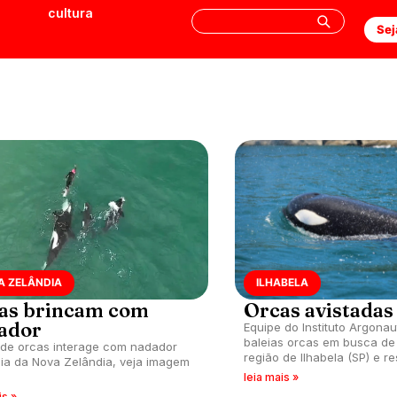
cultura
Sej
A ZELÂNDIA
ILHABELA
as brincam com
Orcas avistadas
ador
Equipe do Instituto Argonaut
baleias orcas em busca de
de orcas interage com nadador
região de Ilhabela (SP) e re
ia da Nova Zelândia, veja imagem
importância da preservaçã
leia mais »
is »