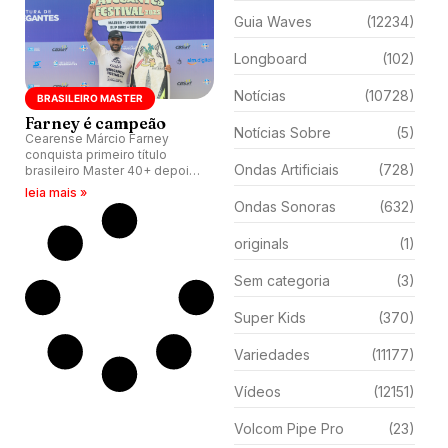
Guia Waves
(12234)
Longboard
(102)
Notícias
(10728)
BRASILEIRO MASTER
Farney é campeão
Notícias Sobre
(5)
Cearense Márcio Farney
conquista primeiro título
Ondas Artificiais
(728)
brasileiro Master 40+ depois
de derrotas de concorrentes
leia mais »
no CBSurf Navegantes
Ondas Sonoras
(632)
Festival, disputado na Praia
Central (SC).
originals
(1)
Sem categoria
(3)
Super Kids
(370)
Variedades
(11177)
Vídeos
(12151)
Volcom Pipe Pro
(23)