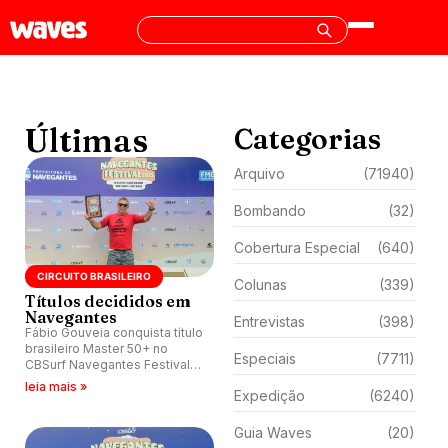
Últimas
Categorias
Arquivo
(71940)
Bombando
(32)
Cobertura Especial
(640)
CIRCUITO BRASILEIRO
Colunas
(339)
Títulos decididos em
Navegantes
Entrevistas
(398)
Fábio Gouveia conquista título
brasileiro Master 50+ no
Especiais
(7711)
CBSurf Navegantes Festival.
Evento também definiu
leia mais »
Expedição
(6240)
campeões nacionais do 60+,
Longboard e SUP.
Guia Waves
(20)