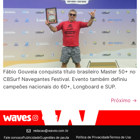
Fábio Gouveia conquista título brasileiro Master 50+ no
CBSurf Navegantes Festival. Evento também definiu
campeões nacionais do 60+, Longboard e SUP.
Próximo
→
redacao@waves.com.br
Política de Privacidade
Termos de Uso
Fale conosco
Publicidade
Sugestões de pauta