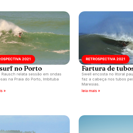
ROSPECTIVA 2021
RETROSPECTIVA 2021
 surf no Porto
Fartura de tubo
 Rausch relata sessão em ondas
Swell encosta no litoral pau
sas na Praia do Porto, Imbituba
faz a cabeça nos tubos pe
Maresias.
is »
leia mais »