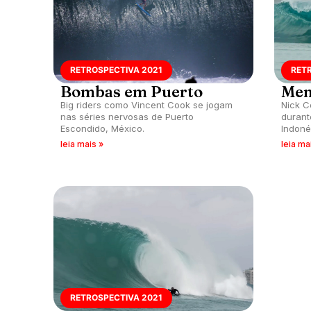
RETROSPECTIVA 2021
RET
Bombas em Puerto
Men
Big riders como Vincent Cook se jogam
Nick C
nas séries nervosas de Puerto
durant
Escondido, México.
Indoné
leia mais »
leia ma
RETROSPECTIVA 2021