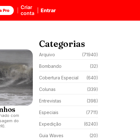
Criar
Entrar
a Pro
conta
Categorias
Arquivo
(71940)
Bombando
(32)
Cobertura Especial
(640)
Colunas
(339)
Entrevistas
(398)
inhos
Especiais
(7711)
onado com
ssagem do
Expedição
(6240)
R).
Guia Waves
(20)