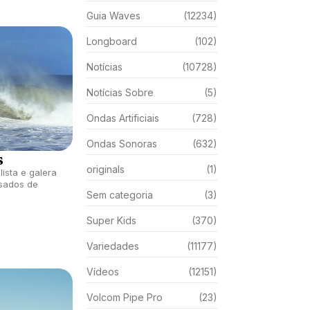
Guia Waves
(12234)
Longboard
(102)
Notícias
(10728)
Notícias Sobre
(5)
Ondas Artificiais
(728)
Ondas Sonoras
(632)
s
originals
(1)
lista e galera
sados de
Sem categoria
(3)
Super Kids
(370)
Variedades
(11177)
Vídeos
(12151)
Volcom Pipe Pro
(23)