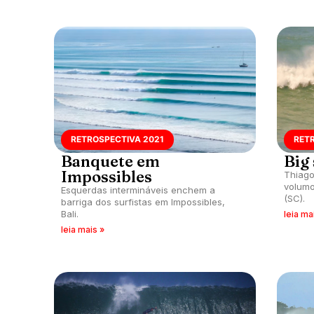
RETROSPECTIVA 2021
RET
Banquete em
Big
Impossibles
Thiago
volumo
Esquerdas intermináveis enchem a
(SC).
barriga dos surfistas em Impossibles,
Bali.
leia ma
leia mais »