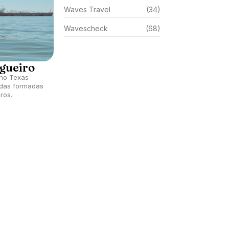
Waves Travel
(34)
Wavescheck
(68)
gueiro
no Texas
ndas formadas
ros.