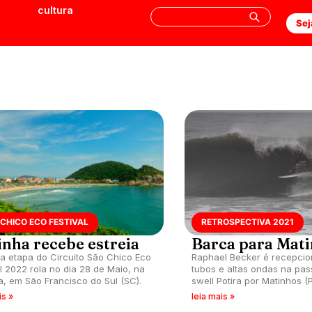
cultura
Sej
CHICO ECO FESTIVAL
RETROSPECTIVA 2021
inha recebe estreia
Barca para Mat
ra etapa do Circuito São Chico Eco
Raphael Becker é recepci
al 2022 rola no dia 28 de Maio, na
tubos e altas ondas na pa
a, em São Francisco do Sul (SC).
swell Potira por Matinhos (P
is »
leia mais »