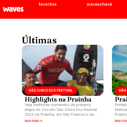
favoritos
wavescheck
Últimas
SÃO CHICO ECO FESTIVAL
SÃO 
Highlights na Prainha
Pra
Veja melhores momentos da primeira
Primei
etapa do Circuito São Chico Eco Festival
Festiv
2022 na Prainha, em São Francisco do
Prainh
Sul (SC).
leia mais »
leia ma