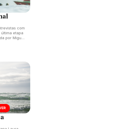
nal
trevistas com
 última etapa
da por Miguel
VER
 a
iana Laura