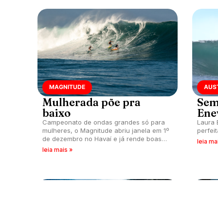
MAGNITUDE
AUS
Mulherada põe pra
Sem
baixo
Ene
Campeonato de ondas grandes só para
Laura 
mulheres, o Magnitude abriu janela em 1º
perfei
de dezembro no Havaí e já rende boas
leia ma
ondas.
leia mais »