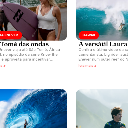
RA ENEVER
HAWAII
 Tomé das ondas
A versátil Laur
Enever viaja até São Tomé, África
Confira o último vídeo da su
l, no episódio da série Know the
comentarista, big rider aus
g e aproveita para incentivar
Enever num outer reef do 
s no surfe e mergulhar na cultura
ilha de Oahu, Havaí.
is »
leia mais »