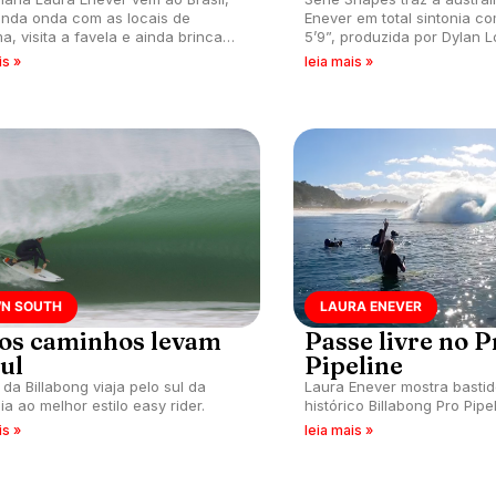
nda onda com as locais de
Enever em total sintonia co
a, visita a favela e ainda brinca
5’9”, produzida por Dylan 
naval.
is »
leia mais »
N SOUTH
LAURA ENEVER
os caminhos levam
Passe livre no P
ul
Pipeline
 da Billabong viaja pelo sul da
Laura Enever mostra basti
ia ao melhor estilo easy rider.
histórico Billabong Pro Pipe
is »
leia mais »