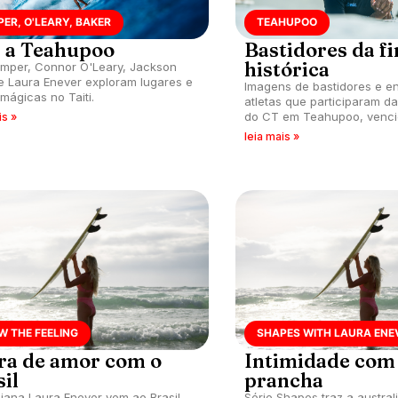
ER, O'LEARY, BAKER
TEAHUPOO
 a Teahupoo
Bastidores da fi
histórica
Kemper, Connor O'Leary, Jackson
e Laura Enever exploram lugares e
Imagens de bastidores e en
mágicas no Taiti.
atletas que participaram da
do CT em Teahupoo, venci
is »
Pupo.
leia mais »
W THE FEELING
SHAPES WITH LAURA ENE
ra de amor com o
Intimidade com
il
prancha
liana Laura Enever vem ao Brasil,
Série Shapes traz a austral