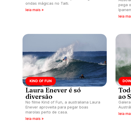
ondas mágicas no Taiti.
pega o
Ipanem
leia mais »
no car
leia ma
KIND OF FUN
DOW
Laura Enever é só
Tod
diversão
ao S
No filme Kind of Fun, a australiana Laura
Galera
Enever aproveita para pegar boas
Austrál
marolas perto de casa.
leia ma
leia mais »