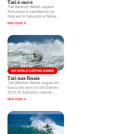
Tati é ouro
Tati Weston-Webb supera
francesas e canadense na
final em El Salvador e fatura
ouro do Mundial da ISA.
leia mais »
ISA WORLD SURFING GAMES
Tati nas finais
Tati Weston-Webb segue em
busca do ouro no ISA Games
2023, El Salvador. Gabriel
Medina e João 'Chianca'
leia mais »
Chumbinho desistem do
evento devido a gripe.