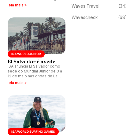
Championship, disputado em
leia mais »
Waves Travel
(34)
La Bocana, El Salvador.
Austrália vence por equipes.
Wavescheck
(68)
ISA WORLD JUNIOR
El Salvador é a sede
ISA anuncia El Salvador como
sede do Mundial Junior de 3 a
12 de maio nas ondas de La
Bocana e El Sunzal.
leia mais »
ISA WORLD SURFING GAMES