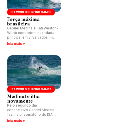
ISA WORLD SURFING GAMES
Força máxima
brasileira
Gabriel Medina e Tati Weston-
Webb competem na rodada
principal em El Salvador. Filipe
Toledo, João Chianca, Luana
leia mais »
Silva e Silvana Lima se
recuperam na repescagem.
ISA WORLD SURFING GAMES
Medina brilha
novamente
Pelo segundo dia
consecutivo Gabriel Medina
faz maior somatório do ISA
Games 2023 em El Salvador.
leia mais »