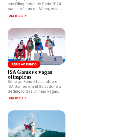
nas Olimpíadas de Paris 2024
para surfistas da África, Ásia
Europa e Oceania, acontece
leia mais »
entre 30 de maio e 7 de junho
de 2023 no país da América
Central.
SÉRIE AO FUNDO
ISA Games e vagas
olímpicas
Série ao Fundo fala sobre o
ISA Games em El Salvador e a
definição das últimas vagas
olímpicas.
leia mais »