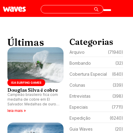
Últimas
Categorias
Arquivo
(71940)
Bombando
(32)
Cobertura Especial
(640)
ISA SURFING GAMES
Colunas
(339)
Douglas Silva é cobre
Campeão brasileiro fica com
Entrevistas
(398)
medalha de cobre em El
Salvador. Medalhas de ouro
Especiais
(7711)
ficam com australiano Dane
leia mais »
Henry e espanhola Janire
Expedição
(6240)
Etxabarri.
Guia Waves
(20)