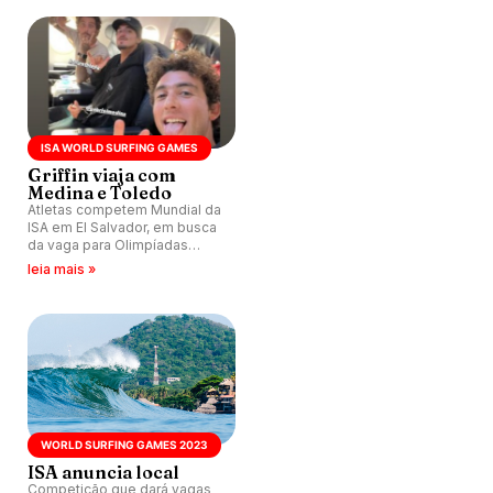
ISA WORLD SURFING GAMES
Griffin viaja com
Medina e Toledo
Atletas competem Mundial da
ISA em El Salvador, em busca
da vaga para Olimpíadas
2024. Mais quatro brasileiros
leia mais »
disputam evento.
WORLD SURFING GAMES 2023
ISA anuncia local
Competição que dará vagas