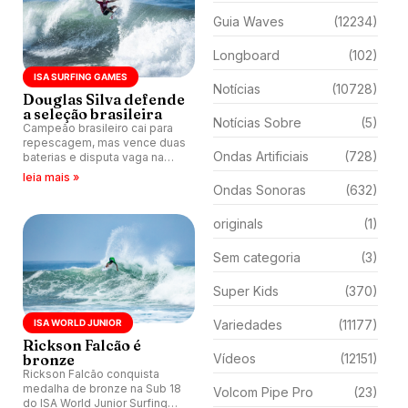
Guia Waves
(12234)
Longboard
(102)
ISA SURFING GAMES
Notícias
(10728)
Douglas Silva defende
a seleção brasileira
Notícias Sobre
(5)
Campeão brasileiro cai para
repescagem, mas vence duas
Ondas Artificiais
(728)
baterias e disputa vaga na
decisão do título e da
leia mais »
medalha de ouro em El
Ondas Sonoras
(632)
Salvador.
originals
(1)
Sem categoria
(3)
Super Kids
(370)
ISA WORLD JUNIOR
Variedades
(11177)
Rickson Falcão é
bronze
Vídeos
(12151)
Rickson Falcão conquista
medalha de bronze na Sub 18
Volcom Pipe Pro
(23)
do ISA World Junior Surfing