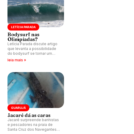
LETÍCIA PARADA
Bodysurf nas
Olimpíadas?
Letícia Parada discute artigo
que levanta a possibilidade
do bodysurf se tornar um
esporte olímpico.
leia mais »
GUARUJÁ
Jacaré dá as caras
Jacaré surpreende banhistas
e pescadores na praia de
Santa Cruz dos Navegantes,