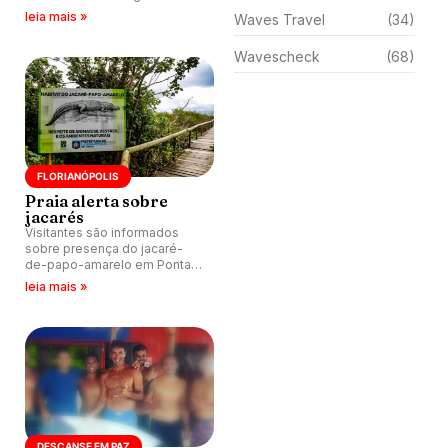
Mavericks, Califórnia (EUA).
leia mais »
Waves Travel
(34)
Wavescheck
(68)
FLORIANÓPOLIS
Praia alerta sobre
jacarés
Visitantes são informados
sobre presença do jacaré-
de-papo-amarelo em Ponta
das Canas, Florianópolis (SC).
leia mais »
DESCANSE EM PAZ