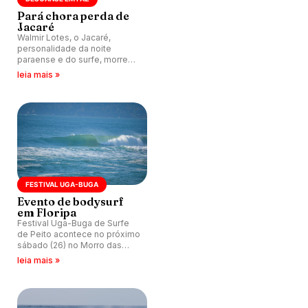
Pará chora perda de
Jacaré
Walmir Lotes, o Jacaré,
personalidade da noite
paraense e do surfe, morre
de câncer.
leia mais »
FESTIVAL UGA-BUGA
Evento de bodysurf
em Floripa
Festival Uga-Buga de Surfe
de Peito acontece no próximo
sábado (26) no Morro das
Pedras, em Florianópolis (SC).
leia mais »