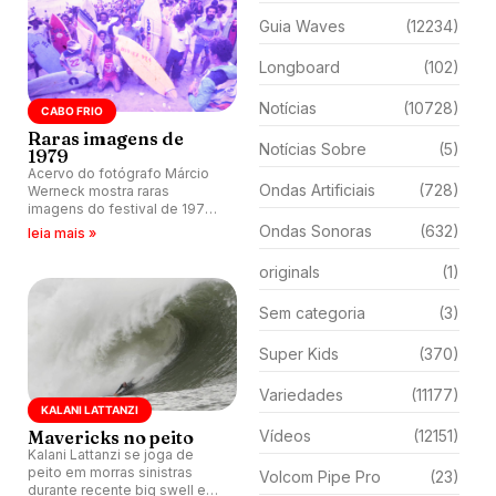
Guia Waves
(12234)
Longboard
(102)
Notícias
(10728)
CABO FRIO
Raras imagens de
Notícias Sobre
(5)
1979
Acervo do fotógrafo Márcio
Ondas Artificiais
(728)
Werneck mostra raras
imagens do festival de 1979
em Cabo Frio (RJ). Evento
Ondas Sonoras
(632)
leia mais »
marcou primeira vitória da
carreira de Carlos Mudinho.
originals
(1)
Sem categoria
(3)
Super Kids
(370)
Variedades
(11177)
KALANI LATTANZI
Mavericks no peito
Vídeos
(12151)
Kalani Lattanzi se joga de
peito em morras sinistras
Volcom Pipe Pro
(23)
durante recente big swell em