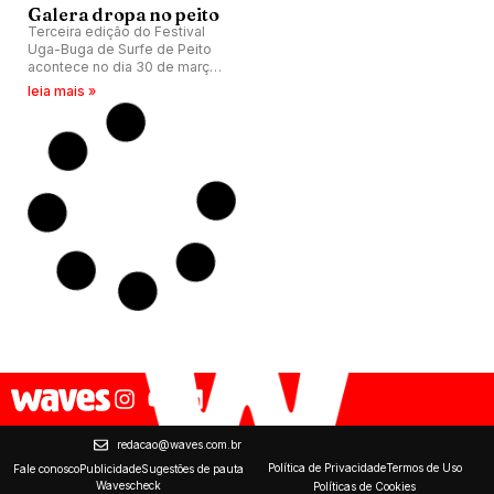
Galera dropa no peito
Terceira edição do Festival
Uga-Buga de Surfe de Peito
acontece no dia 30 de março,
na Praia Mole, Florianópolis
leia mais »
(SC).
redacao@waves.com.br
Política de Privacidade
Termos de Uso
Fale conosco
Publicidade
Sugestões de pauta
Wavescheck
Políticas de Cookies