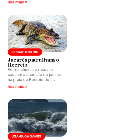
Guarujá (SP).
leia mais »
RESSACA NO RIO
Jacarés patrulham o
Recreio
Fortes chuvas e ressaca
causam a aparição de jacarés
na praia do Recreio dos
Bandeirantes, Rio de Janeiro
leia mais »
(RJ).
UGA-BUGA GAMES