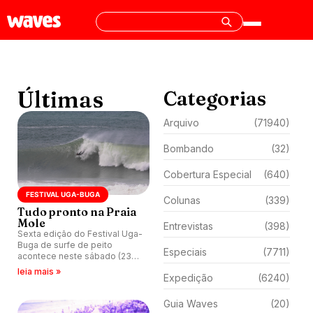
Últimas
Categorias
Arquivo
(71940)
Bombando
(32)
Cobertura Especial
(640)
FESTIVAL UGA-BUGA
Colunas
(339)
Tudo pronto na Praia
Mole
Entrevistas
(398)
Sexta edição do Festival Uga-
Buga de surfe de peito
Especiais
(7711)
acontece neste sábado (23)
na Praia Mole, em
leia mais »
Expedição
(6240)
Florianópolis (SC).
Guia Waves
(20)