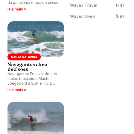
da penúltima etapa do circuito
Waves Travel
(34)
brasileiro Master, disputada
leia mais »
em Balneário Rainha, Itapoá
Wavescheck
(68)
(SC).
SANTA CATARINA
Navegantes abre
decisões
Navegantes Festival decide
títulos brasileiros Master,
Longboard e SUP e inicia
maratona de eventos no sul
leia mais »
do Brasil.