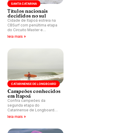
SANTA CATARINA
Títulos nacionais
decididos no sul
Cidade de Itapoá estreia na
CBSurf com penúltima etapa
do Circuito Master e
Navegantes é palco das
leia mais »
decisões nacionais do
Master, Longboard, SUP Surf
e SUP Race.
CATARINENSE DE LONGBOARD
Campeões conhecidos
em Itapoá
Confira campeões da
segunda etapa do
Catarinense de Longboard
2024, disputado na Terceira
leia mais »
Pedra, Praia de Itapoá (SC).
Daniel Mika vence na
categoria Profissional.