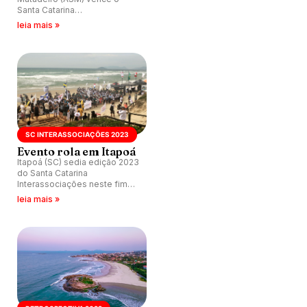
Santa Catarina
Interassociações 2023 na
leia mais »
Praia de Itapoá (SC).
SC INTERASSOCIAÇÕES 2023
Evento rola em Itapoá
Itapoá (SC) sedia edição 2023
do Santa Catarina
Interassociações neste fim
de semana (25 e 26).
leia mais »