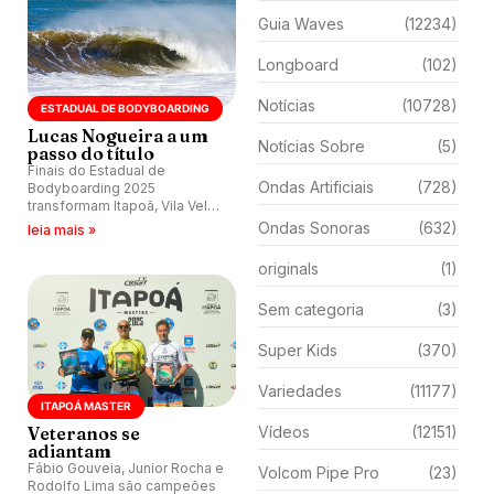
Guia Waves
(12234)
Longboard
(102)
Notícias
(10728)
ESTADUAL DE BODYBOARDING
Lucas Nogueira a um
Notícias Sobre
(5)
passo do título
Finais do Estadual de
Ondas Artificiais
(728)
Bodyboarding 2025
transformam Itapoã, Vila Velha
(ESP) no palco decisivo da
Ondas Sonoras
(632)
leia mais »
temporada.
originals
(1)
Sem categoria
(3)
Super Kids
(370)
Variedades
(11177)
ITAPOÁ MASTER
Veteranos se
Vídeos
(12151)
adiantam
Fábio Gouveia, Junior Rocha e
Volcom Pipe Pro
(23)
Rodolfo Lima são campeões