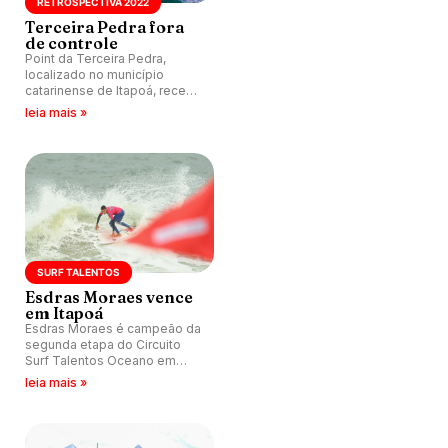
RETROSPECTIVA 2022
Terceira Pedra fora
de controle
Point da Terceira Pedra,
localizado no município
catarinense de Itapoá, recebe
boa ondulação.
leia mais »
SURF TALENTOS
Esdras Moraes vence
em Itapoá
Esdras Moraes é campeão da
segunda etapa do Circuito
Surf Talentos Oceano em
Itapoá (SC).
leia mais »