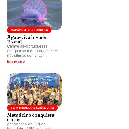
CARAVELA-PORTUGUESA
Água-viva invade
litoral
Caravelas-portuguesas
chegam ao litoral catarinense
nas últimas semanas:
Balneário Camboriú, Itajaí,
leia mais »
Bombinhas, Balneário Rincão
e Itapoá são atingidas.
SC INTERASSOCIAÇÕES 2023
Matadeiro conquista
título
Associação de Surf do
Matadeiro (ASM) vence o