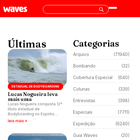
Últimas
Categorias
Arquivo
(71940)
Bombando
(32)
Cobertura Especial
(640)
ESTADUAL DE BODYBOARDING
Colunas
(339)
Lucas Nogueira leva
mais uma
Entrevistas
(398)
Lucas Nogueira conquista 12º
título estadual de
Especiais
(7711)
Bodyboarding no Espírito
Santo.
leia mais »
Expedição
(6240)
Guia Waves
(20)