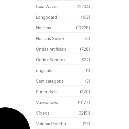
Guia Waves
(12234)
Longboard
(102)
Notícias
(10728)
Notícias Sobre
(5)
Ondas Artificiais
(728)
Ondas Sonoras
(632)
originals
(1)
Sem categoria
(3)
Super Kids
(370)
Variedades
(11177)
Vídeos
(12151)
Volcom Pipe Pro
(23)