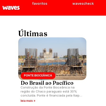
favoritos
wavescheck
Últimas
PONTE BIOCEÂNICA
Do Brasil ao Pacífico
Construção da Ponte Bioceânica na
região do Chaco paraguaio está 30%
concluída. Ponte é financiada pela Itaipu
Binacional.
leia mais »