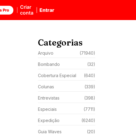
Criar
Entrar
a Pro
conta
Categorias
Arquivo
(71940)
Bombando
(32)
Cobertura Especial
(640)
Colunas
(339)
Entrevistas
(398)
Especiais
(7711)
Expedição
(6240)
Guia Waves
(20)