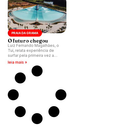
PRAIA DA GRAMA
O futuro chegou
Luiz Fernando Magalhães, o
Tuí, relata experiência de
surfar pela primeira vez a
piscina da Praia da Grama
leia mais »
(SP), ao lado do filho.