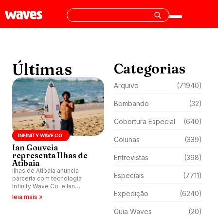
Últimas
Categorias
Arquivo
(71940)
Bombando
(32)
Cobertura Especial
(640)
INFINITY WAVE CO.
Colunas
(339)
Ian Gouveia
representa Ilhas de
Entrevistas
(398)
Atibaia
Ilhas de Atibaia anuncia
Especiais
(7711)
parceria com tecnologia
Infinity Wave Co. e Ian
Expedição
(6240)
Gouveia como embaixador da
leia mais »
piscina de ondas.
Guia Waves
(20)