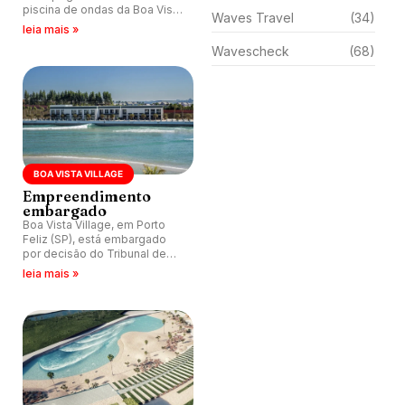
piscina de ondas da Boa Vista
Waves Travel
(34)
Village, em Porto Feliz, interior
leia mais »
de São Paulo.
Wavescheck
(68)
BOA VISTA VILLAGE
Empreendimento
embargado
Boa Vista Village, em Porto
Feliz (SP), está embargado
por decisão do Tribunal de
Justiça do Estado de São
leia mais »
Paulo.