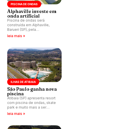
PISCINA DE ONDAS
Alphaville investe em
onda artificial
Piscina de ondas será
construída em Alphaville,
Barueri (SP), pela
incorporadora Ekko Group.
leia mais »
ILHAS DE ATIBAIA
São Paulo ganha nova
piscina
Atibaia (SP) apresenta resort
com piscina de ondas, skate
park e muito mais a ser
inaugurado em 2027.
leia mais »