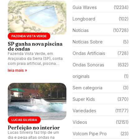
Guia Waves
(12234)
Longboard
(102)
Notícias
(10728)
FAZENDA VISTA VERDE
Notícias Sobre
(5)
SP ganha nova piscina
de ondas
Ondas Artificiais
(728)
Fazenda Vista Verde, em
Araçoiaba da Serra (SP), conta
com praia artificial, piscina
Ondas Sonoras
(632)
com mil ondas por hora, hotel
leia mais »
inspirado em templos incas,
originals
(1)
museu a céu e mais. Vendas
começam em janeiro.
Sem categoria
(3)
Super Kids
(370)
Variedades
(11177)
LUCAS SILVEIRA
Vídeos
(12151)
Perfeição no interior
Lucas Silveira faz trip de um
Volcom Pipe Pro
(23)
dia e pega altas ondas na