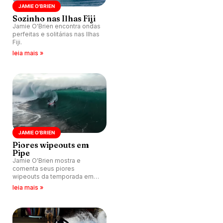
JAMIE O'BRIEN
Sozinho nas Ilhas Fiji
Jamie O'Brien encontra ondas
perfeitas e solitárias nas Ilhas
Fiji.
leia mais »
JAMIE O'BRIEN
Piores wipeouts em
Pipe
Jamie O'Brien mostra e
comenta seus piores
wipeouts da temporada em
Pipeline, Havaí.
leia mais »