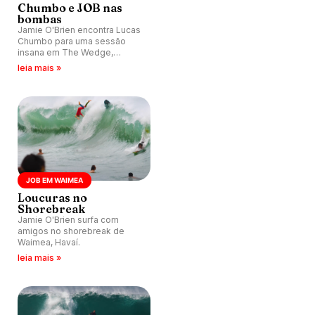
Chumbo e JOB nas
bombas
Jamie O'Brien encontra Lucas
Chumbo para uma sessão
insana em The Wedge,
Califórnia (EUA).
leia mais »
JOB EM WAIMEA
Loucuras no
Shorebreak
Jamie O'Brien surfa com
amigos no shorebreak de
Waimea, Havaí.
leia mais »