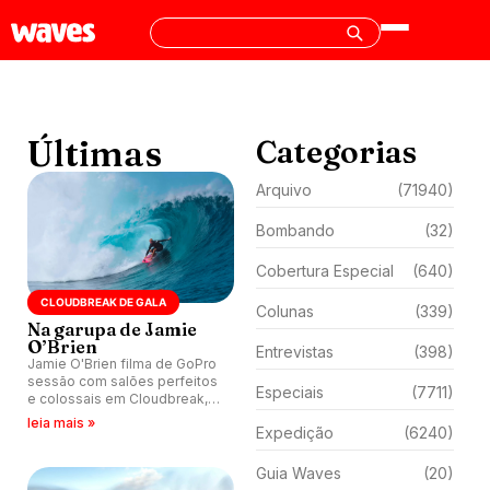
Últimas
Categorias
Arquivo
(71940)
Bombando
(32)
Cobertura Especial
(640)
CLOUDBREAK DE GALA
Colunas
(339)
Na garupa de Jamie
O’Brien
Entrevistas
(398)
Jamie O'Brien filma de GoPro
sessão com salões perfeitos
Especiais
(7711)
e colossais em Cloudbreak,
Ilhas Fiji.
leia mais »
Expedição
(6240)
Guia Waves
(20)