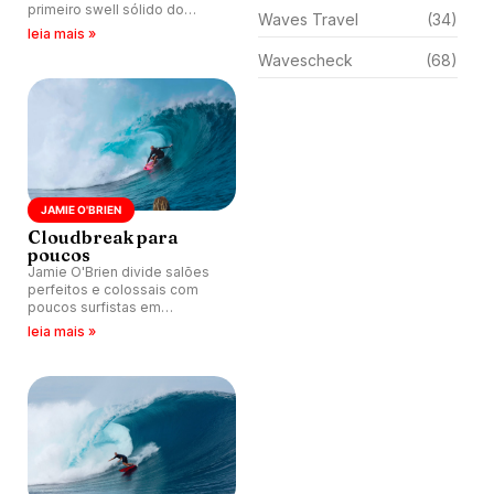
primeiro swell sólido do
Waves Travel
(34)
inverno havaiano.
leia mais »
Wavescheck
(68)
JAMIE O'BRIEN
Cloudbreak para
poucos
Jamie O'Brien divide salões
perfeitos e colossais com
poucos surfistas em
Cloudbreak, Ilhas Fiji.
leia mais »