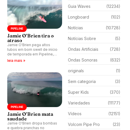
Guia Waves
(12234)
Longboard
(102)
Notícias
(10728)
PIPELINE
Jamie O’Brien tira o
Notícias Sobre
(5)
atraso
Jamie O'Brien pega altos
Ondas Artificiais
(728)
tubos em bom swell de início
de temporada em Pipeline,
Havaí.
Ondas Sonoras
(632)
leia mais »
originals
(1)
Sem categoria
(3)
Super Kids
(370)
Variedades
(11177)
PIPELINE
Jamie O’Brien mata
Vídeos
(12151)
saudade
Jamie O'Brien dropa bombas
Volcom Pipe Pro
(23)
e quebra pranchas no