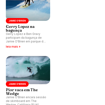
JAMIE O'BRIEN
Gerry Lopez na
bagunça
Gerry Lopez e Ben Gravy
participam da bagunça de
Jamie O'Brien em parque de
ondas artificiais no interior
leia mais »
dos Estados Unidos.
JAMIE O'BRIEN
Pior vaca em The
Wedge
Jamie O'Brien encara sessão
de skimboard em The
Wedge, Califórnia (EUA).