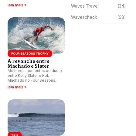
leia mais »
Waves Travel
(34)
Wavescheck
(68)
FOUR SEASONS TROPHY
A revanche entre
Machado e Slater
Melhores momentos do duelo
entre Kelly Slater e Rob
Machado no Four Seasons
Surfing Trophy, nas Ilhas
leia mais »
Maldivas.
TRIP