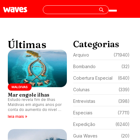
Últimas
Categorias
Arquivo
(71940)
Bombando
(32)
Cobertura Especial
(640)
MALDIVAS
Colunas
(339)
Mar engole ilhas
Estudo revela fim de Ilhas
Entrevistas
(398)
Maldivas em alguns anos por
conta do aumento do nível do
Especiais
(7711)
mar.
leia mais »
Expedição
(6240)
Guia Waves
(20)