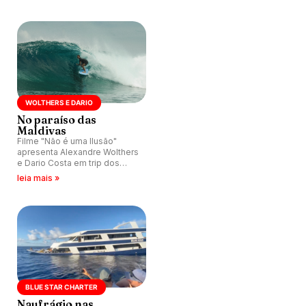
nas Ilhas Maldivas.
WOLTHERS E DARIO
No paraíso das
Maldivas
Filme "Não é uma Ilusão"
apresenta Alexandre Wolthers
e Dario Costa em trip dos
sonhos nas Ilhas Maldivas.
leia mais »
BLUE STAR CHARTER
Naufrágio nas