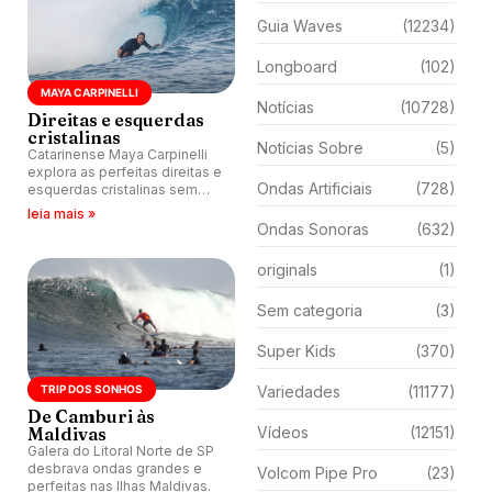
Guia Waves
(12234)
Longboard
(102)
MAYA CARPINELLI
Notícias
(10728)
Direitas e esquerdas
cristalinas
Notícias Sobre
(5)
Catarinense Maya Carpinelli
explora as perfeitas direitas e
Ondas Artificiais
(728)
esquerdas cristalinas sem
crowd no atol sul das Ilhas
leia mais »
Maldivas.
Ondas Sonoras
(632)
originals
(1)
Sem categoria
(3)
Super Kids
(370)
TRIP DOS SONHOS
Variedades
(11177)
De Camburi às
Maldivas
Vídeos
(12151)
Galera do Litoral Norte de SP
desbrava ondas grandes e
Volcom Pipe Pro
(23)
perfeitas nas Ilhas Maldivas.