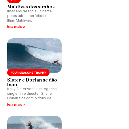
Maldivas dos sonhos
Imagens de trip alucinante
pelos tubos perfeitos das
Ilhas Maldivas.
leia mais »
FOUR SEASONS TROPHY
Slater e Dorian se dão
bem
Kelly Slater vence categorias
single fin e thruster. Shane
Dorian fica com o título de
biquilha no Four Seasons
leia mais »
Maldives Surfing Champions
Trophy.