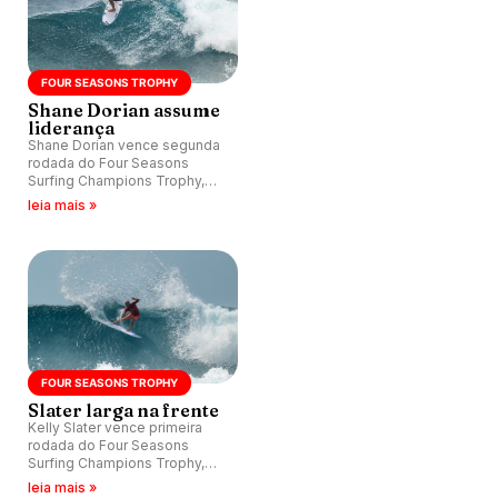
FOUR SEASONS TROPHY
Shane Dorian assume
liderança
Shane Dorian vence segunda
rodada do Four Seasons
Surfing Champions Trophy,
competição entre legends
leia mais »
nas Ilhas Maldivas.
FOUR SEASONS TROPHY
Slater larga na frente
Kelly Slater vence primeira
rodada do Four Seasons
Surfing Champions Trophy,
competição entre legends
leia mais »