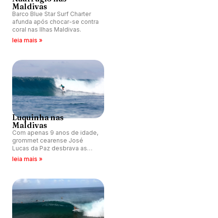
Maldivas
Barco Blue Star Surf Charter
afunda após chocar-se contra
coral nas Ilhas Maldivas.
leia mais »
Luquinha nas
Maldivas
Com apenas 9 anos de idade,
grommet cearense José
Lucas da Paz desbrava as
ondas perfeitas das Ilhas
leia mais »
Maldivas.