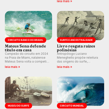
leia mais »
debates em tempo real no
alerta para ventos fortes.
nosso fórum, durante as
Rajadas já chegaram a 97,2
etapas da WSL.
km/h em Itanhaém.
CIRCUITO BANCO DO BRASIL
SURFE E ANCESTRALIDADE
Mateus Sena defende
Livro resgata raízes
título em casa
polinésias
Campeão do circuito em 2024
Antropólogo Luciano
na Praia de Miami, natalense
Meneghello propõe releitura
Mateus Sena volta a competir
das origens do surfe,
em casa em busca de manter a
resgatando a cultura polinésia
leia mais »
leia mais »
hegemonia potiguar em etapa
e questionando a visão
do Circuito Banco do Brasil.
ocidental que transformou a
prática em esporte e indústria.
MUSEU DO SURFE
CIRCUITO MUNDIAL