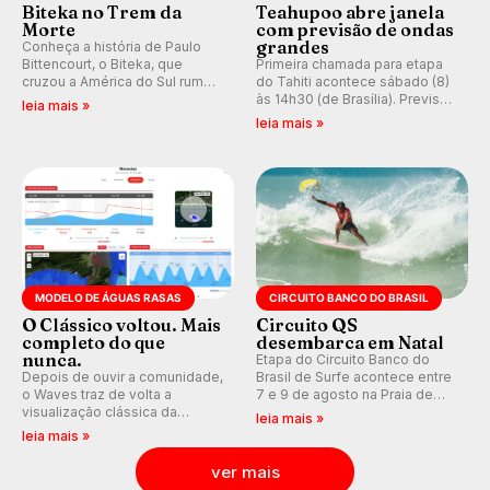
Biteka no Trem da
Teahupoo abre janela
Morte
com previsão de ondas
grandes
Conheça a história de Paulo
Bittencourt, o Biteka, que
Primeira chamada para etapa
cruzou a América do Sul rumo
do Tahiti acontece sábado (8)
ao Pacífico em uma jornada
às 14h30 (de Brasília). Previsão
leia mais »
que se tornou um marco de
indica swell consistente.
leia mais »
aventura, resiliência e paixão
Medina embarca para evento e
pelo surfe.
WSL divulga baterias, com
Kelly Slater convidado.
MODELO DE ÁGUAS RASAS
CIRCUITO BANCO DO BRASIL
O Clássico voltou. Mais
Circuito QS
completo do que
desembarca em Natal
nunca.
Etapa do Circuito Banco do
Depois de ouvir a comunidade,
Brasil de Surfe acontece entre
o Waves traz de volta a
7 e 9 de agosto na Praia de
visualização clássica da
Miami (RN), em disputas
leia mais »
previsão de águas rasas,
válidas pelo Qualifying Series
leia mais »
agora integrada à nova
(QS) 4.000 e pela corrida por
plataforma e com previsão das
vagas no Challenger Series.
ver mais
ondas para até 16 dias.