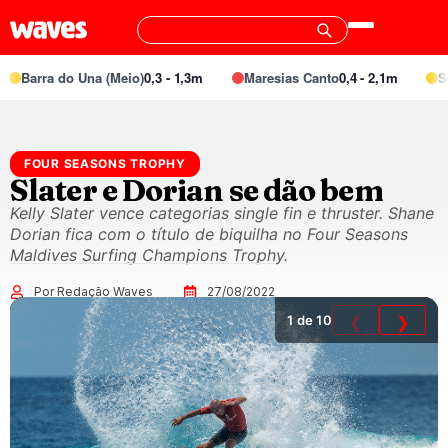
Barra do Una (Meio)
0,3 - 1,3m
Maresias Canto
0,4 - 2,1m
Speci
FOUR SEASONS TROPHY
Slater e Dorian se dão bem
Kelly Slater vence categorias single fin e thruster. Shane
Dorian fica com o título de biquilha no Four Seasons
Maldives Surfing Champions Trophy.
Por Redação Waves
27/08/2022
1
de 10
❮
❯