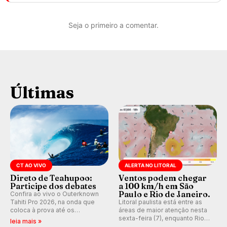
Seja o primeiro a comentar.
Últimas
CT AO VIVO
ALERTA NO LITORAL
Direto de Teahupoo:
Ventos podem chegar
Participe dos debates
a 100 km/h em São
Paulo e Rio de Janeiro.
Confira ao vivo o Outerknown
Tahiti Pro 2026, na onda que
Litoral paulista está entre as
coloca à prova até os
áreas de maior atenção nesta
melhores surfistas do mundo.
sexta-feira (7), enquanto Rio
leia mais »
Participe dos comentários e
de Janeiro também recebe