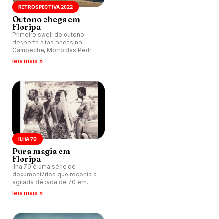
RETROSPECTIVA 2022
Outono chega em
Floripa
Primeiro swell do outono
desperta altas ondas no
Campeche, Morro das Pedras
e Rio Tavares, em
leia mais »
Florianópolis (SC).
ILHA 70
Pura magia em
Floripa
Ilha 70 é uma série de
documentários que reconta a
agitada década de 70 em
Florianópolis, pelo olhar da
leia mais »
juventude da época.