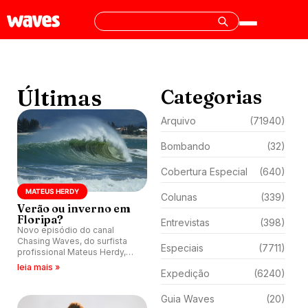
Últimas
Categorias
Arquivo
(71940)
Bombando
(32)
Cobertura Especial
(640)
MATEUS HERDY
Colunas
(339)
Verão ou inverno em
Floripa?
Entrevistas
(398)
Novo episódio do canal
Chasing Waves, do surfista
Especiais
(7711)
profissional Mateus Herdy,
exibe verão com cara de
leia mais »
Expedição
(6240)
inverno em Floripa (SC).
Guia Waves
(20)