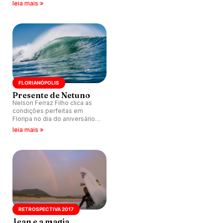
clássica na Ilha da Magia.
leia mais »
FLORIANÓPOLIS
Presente de Netuno
Nelson Ferraz Filho clica as
condições perfeitas em
Floripa no dia do aniversário
de 346 anos da cidade.
leia mais »
RETROSPECTIVA 2017
Jean e a magia