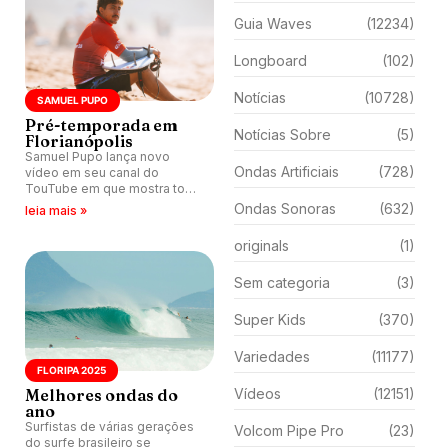
Guia Waves
(12234)
Longboard
(102)
Notícias
(10728)
SAMUEL PUPO
Pré-temporada em
Notícias Sobre
(5)
Florianópolis
Samuel Pupo lança novo
Ondas Artificiais
(728)
vídeo em seu canal do
TouTube em que mostra toda
intimidade com ondas de
Ondas Sonoras
(632)
leia mais »
Floripa (SC).
originals
(1)
Sem categoria
(3)
Super Kids
(370)
Variedades
(11177)
FLORIPA 2025
Melhores ondas do
Vídeos
(12151)
ano
Surfistas de várias gerações
Volcom Pipe Pro
(23)
do surfe brasileiro se