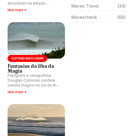
encontram na edição
Waves Travel
(34)
selecionadíssima por Yuri
leia mais »
Sidorov das melhores ondas
Wavescheck
(68)
de Floripa (SC) no ano
passado.
OUTONO EM FLORIPA
Fantasias da ilha da
Magia
Fotógrafo e cinegrafista
Douglas Cominski confere
outono mágico no sul da ilha
de Florianópolis (SC).
leia mais »