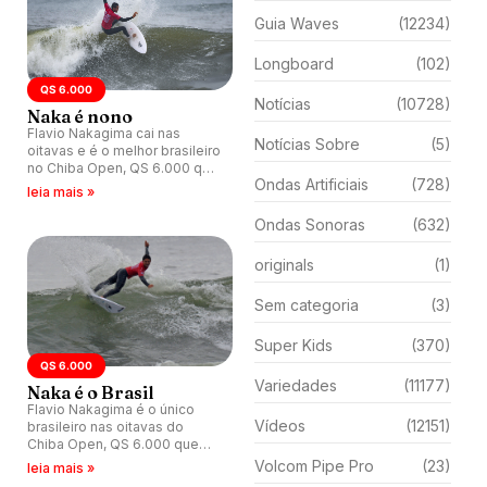
Guia Waves
(12234)
Longboard
(102)
QS 6.000
Notícias
(10728)
Naka é nono
Flavio Nakagima cai nas
Notícias Sobre
(5)
oitavas e é o melhor brasileiro
no Chiba Open, QS 6.000 que
Ondas Artificiais
(728)
acontece no Japão.
leia mais »
Ondas Sonoras
(632)
originals
(1)
Sem categoria
(3)
Super Kids
(370)
QS 6.000
Variedades
(11177)
Naka é o Brasil
Flavio Nakagima é o único
Vídeos
(12151)
brasileiro nas oitavas do
Chiba Open, QS 6.000 que
acontece no Japão.
Volcom Pipe Pro
(23)
leia mais »