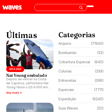
Últimas
Categorias
Arquivo
(71940)
Bombando
(32)
Cobertura Especial
(640)
QS 6.000
Colunas
(339)
Nat Young embalado
Depois de vencer na Costa
Entrevistas
(398)
de Caparica, californiano Nat
Young fatura o QS 6.000 em
Especiais
(7711)
Chiba, Japão, e assume a
leia mais »
vice-liderança do ranking.
Expedição
(6240)
Guia Waves
(20)