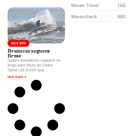
Waves Travel
(34)
Wavescheck
(68)
QS 6.000
Brazucas seguem
firme
Quatro brasileiros seguem na
briga pelo título do Chiba
Open, QS 6.000 que
acontece no Japão.
leia mais »