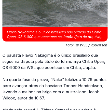
Flavio Nakagima é o único brasileiro nas oitavas do Chiba
Open, QS 6.000 que acontece no Japão (foto de arquivo).
Foto:
© WSL / Robertson
O paulista Flavio Nakagima é o único brasileiro que
segue na disputa pelo título do Ichinomiya Chiba Open,
QS 6.000 da WSL que acontece em Chiba, Japão.
Na quarta fase da prova, “Naka” totalizou 10.76 pontos
para avançar atrás do havaiano Tanner Hendrickson,
levando a melhor na briga com o australiano Jacob
Wilcox, autor de 10.67.