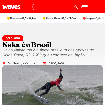
Bananas
0,2 - 0,9m
Praia Brava
0,4 - 2,0m
Juquei
0,4 - 1,4
QS 6.000
Naka é o Brasil
Flavio Nakagima é o único brasileiro nas oitavas do
Chiba Open, QS 6.000 que acontece no Japão.
Por Redação Waves
02/05/2019