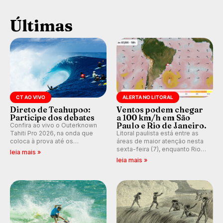
Últimas
CT AO VIVO
ALERTA NO LITORAL
Direto de Teahupoo:
Ventos podem chegar
Participe dos debates
a 100 km/h em São
Paulo e Rio de Janeiro.
Confira ao vivo o Outerknown
Tahiti Pro 2026, na onda que
Litoral paulista está entre as
coloca à prova até os
áreas de maior atenção nesta
melhores surfistas do mundo.
sexta-feira (7), enquanto Rio
leia mais »
Participe dos comentários e
de Janeiro também recebe
leia mais »
debates em tempo real no
alerta para ventos fortes.
nosso fórum, durante as
Rajadas já chegaram a 97,2
etapas da WSL.
km/h em Itanhaém.