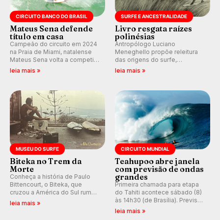
CIRCUITO BANCO DO BRASIL
SURFE E ANCESTRALIDADE
Mateus Sena defende
Livro resgata raízes
título em casa
polinésias
Campeão do circuito em 2024
Antropólogo Luciano
na Praia de Miami, natalense
Meneghello propõe releitura
Mateus Sena volta a competir
das origens do surfe,
em casa em busca de manter a
resgatando a cultura polinésia
leia mais »
leia mais »
hegemonia potiguar em etapa
e questionando a visão
do Circuito Banco do Brasil.
ocidental que transformou a
prática em esporte e indústria.
MUSEU DO SURFE
CIRCUITO MUNDIAL
Biteka no Trem da
Teahupoo abre janela
Morte
com previsão de ondas
grandes
Conheça a história de Paulo
Bittencourt, o Biteka, que
Primeira chamada para etapa
cruzou a América do Sul rumo
do Tahiti acontece sábado (8)
ao Pacífico em uma jornada
às 14h30 (de Brasília). Previsão
leia mais »
que se tornou um marco de
indica swell consistente.
leia mais »
aventura, resiliência e paixão
Medina embarca para evento e