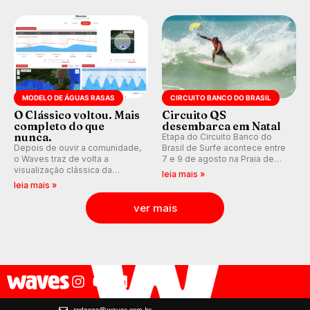
pelo surfe.
WSL divulga baterias, com
Kelly Slater convidado.
MODELO DE ÁGUAS RASAS
CIRCUITO BANCO DO BRASIL
O Clássico voltou. Mais
Circuito QS
completo do que
desembarca em Natal
nunca.
Etapa do Circuito Banco do
Depois de ouvir a comunidade,
Brasil de Surfe acontece entre
o Waves traz de volta a
7 e 9 de agosto na Praia de
visualização clássica da
Miami (RN), em disputas
leia mais »
previsão de águas rasas,
válidas pelo Qualifying Series
leia mais »
agora integrada à nova
(QS) 4.000 e pela corrida por
plataforma e com previsão das
vagas no Challenger Series.
ver mais
ondas para até 16 dias.