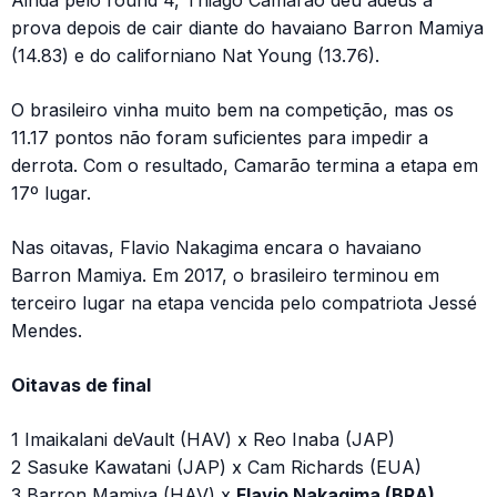
Ainda pelo round 4, Thiago Camarão deu adeus à
prova depois de cair diante do havaiano Barron Mamiya
(14.83) e do californiano Nat Young (13.76).
O brasileiro vinha muito bem na competição, mas os
11.17 pontos não foram suficientes para impedir a
derrota. Com o resultado, Camarão termina a etapa em
17º lugar.
Nas oitavas, Flavio Nakagima encara o havaiano
Barron Mamiya. Em 2017, o brasileiro terminou em
terceiro lugar na etapa vencida pelo compatriota Jessé
Mendes.
Oitavas de final
1 Imaikalani deVault (HAV) x Reo Inaba (JAP)
2 Sasuke Kawatani (JAP) x Cam Richards (EUA)
3 Barron Mamiya (HAV) x
Flavio Nakagima (BRA)