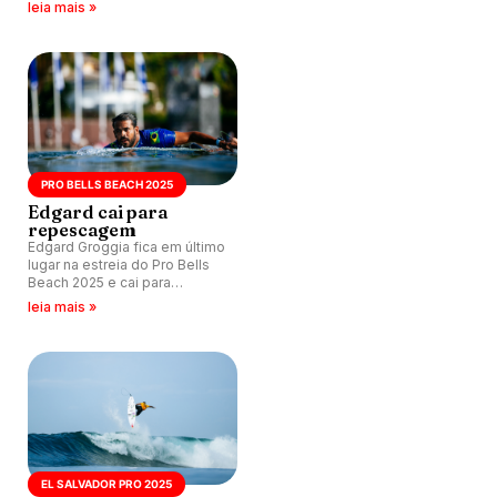
melhores do Pro Bells Beach
leia mais »
2025.
PRO BELLS BEACH 2025
Edgard cai para
repescagem
Edgard Groggia fica em último
lugar na estreia do Pro Bells
Beach 2025 e cai para
repescagem. Jordy Smith
leia mais »
vence disputa e avança com
George Pittar.
EL SALVADOR PRO 2025