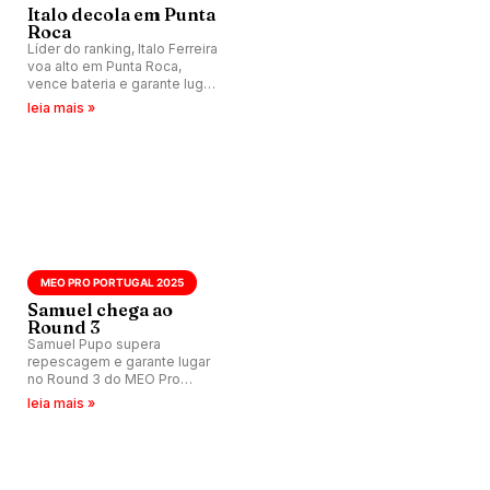
Italo decola em Punta
Roca
Líder do ranking, Italo Ferreira
voa alto em Punta Roca,
vence bateria e garante lugar
no Round 3 do El Salvador Pro
leia mais »
2025.
MEO PRO PORTUGAL 2025
Samuel chega ao
Round 3
Samuel Pupo supera
repescagem e garante lugar
no Round 3 do MEO Pro
Portugal 2025. Próximo
leia mais »
adversário é Yago Dora.