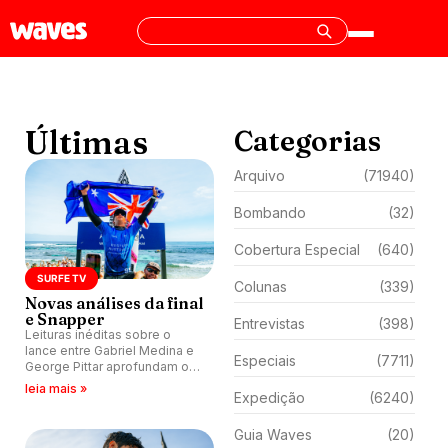
Últimas
Categorias
Arquivo
(71940)
Bombando
(32)
Cobertura Especial
(640)
SURFE TV
Colunas
(339)
Novas análises da final
e Snapper
Entrevistas
(398)
Leituras inéditas sobre o
lance entre Gabriel Medina e
Especiais
(7711)
George Pittar aprofundam o
debate, enquanto a previsão
leia mais »
Expedição
(6240)
aponta boas ondas em
Snapper Rocks para a
próxima etapa.
Guia Waves
(20)