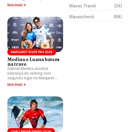
Championship Tour na
leia mais »
Waves Travel
(34)
temporada, realizada nas
ondas do Oeste da Austrália.
Wavescheck
(68)
MARGARET RIVER PRO 2026
Medina e Luana batem
na trave
Gabriel Medina assume
liderança do ranking com
segundo lugar no Margaret
River Pro 2026. Luana Silva
leia mais »
também é vice na prova.
Australiano George Pittar e
norte-americana Lakey
Peterson vencem
competição.
CHALLENGER SERIES 25/26