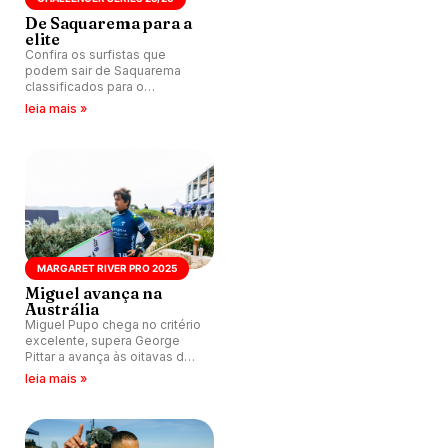
De Saquarema para a
elite
Confira os surfistas que
podem sair de Saquarema
classificados para o
Championship Tour e o que
leia mais »
cada um precisa fazer para
garantir a vaga.
MARGARET RIVER PRO 2025
Miguel avança na
Austrália
Miguel Pupo chega no critério
excelente, supera George
Pittar a avança às oitavas de
final do Margaret River Pro
leia mais »
2025.