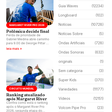
Guia Waves
(12234)
Longboard
(102)
Notícias
(10728)
MARGARET RIVER PRO 2026
Polêmica decide final
Notícias Sobre
(5)
Perda de prioridade de
Gabriel Medina abre caminho
Ondas Artificiais
(728)
para 9.00 de George Pittar em
Margaret River; episódio do
leia mais »
Surfe TV analisa lance,
Ondas Sonoras
(632)
ranking e próxima etapa.
originals
(1)
Sem categoria
(3)
Super Kids
(370)
CIRCUITO MUNDIAL
Variedades
(11177)
Ranking atualizado
após Margaret River
Vídeos
(12151)
Confira como está o ranking
após o Margaret River Pro
Volcom Pipe Pro
(23)
2026, segunda etapa do