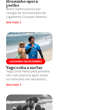
Bruninho opera
joelho
Bruno Santos passa por
cirurgia de reconstrução de
Ligamento Cruzado Anterior
no joelho.
leia mais »
LESIONADO EM DEZEMBRO
Yago volta a surfar
Yago Dora treina pela primeira
vez com prancha após lesão
no tornozelo em dezembro
de 2021. Veja a onda.
leia mais »