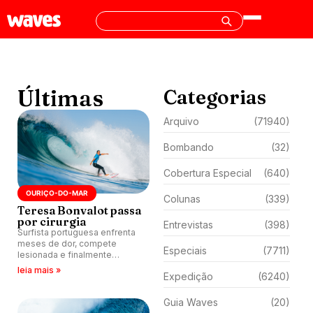
Últimas
Categorias
Arquivo
(71940)
Bombando
(32)
Cobertura Especial
(640)
OURIÇO-DO-MAR
Colunas
(339)
Teresa Bonvalot passa
por cirurgia
Entrevistas
(398)
Surfista portuguesa enfrenta
meses de dor, compete
Especiais
(7711)
lesionada e finalmente
resolve quadro grave no pé
leia mais »
Expedição
(6240)
após procedimento
complexo.
Guia Waves
(20)