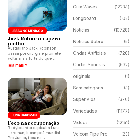
Guia Waves
(12234)
Longboard
(102)
Notícias
(10728)
LESÃO NO MENISCO
Jack Robinson opera
Notícias Sobre
(5)
joelho
Australiano Jack Robinson
Ondas Artificiais
(728)
passa por cirurgia e promete
voltar mais forte do que
nunca, depois de sofrer lesão
Ondas Sonoras
(632)
leia mais »
há mais de dois anos em Bells
Beach.
originals
(1)
Sem categoria
(3)
Super Kids
(370)
Variedades
(11177)
LUNA HARDMAN
Foco na recuperação
Vídeos
(12151)
Bodyboarder capixaba Luna
Hardman, bicampeã mundial
Volcom Pipe Pro
(23)
Pro Junior, foca na