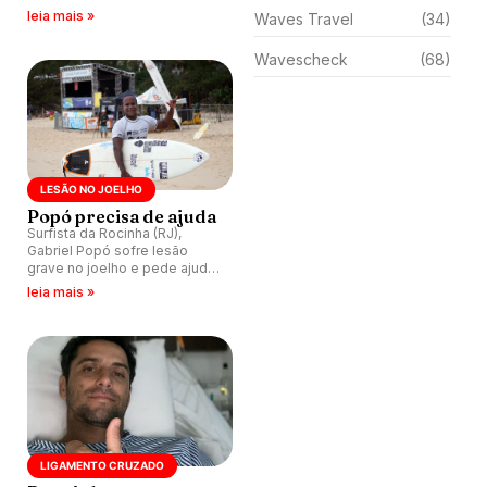
recuperação depois de sofrer
leia mais »
Waves Travel
(34)
cirurgias nos ombros.
Wavescheck
(68)
LESÃO NO JOELHO
Popó precisa de ajuda
Surfista da Rocinha (RJ),
Gabriel Popó sofre lesão
grave no joelho e pede ajuda
para cirurgia que o permitirá
leia mais »
voltar a surfar e trabalhar.
LIGAMENTO CRUZADO