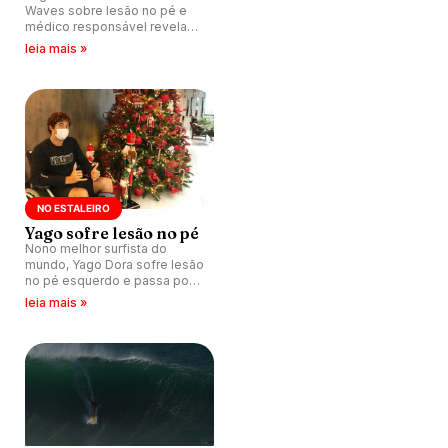
Waves sobre lesão no pé e
médico responsável revela
tempo necessário para
leia mais »
recuperação.
NO ESTALEIRO
Yago sofre lesão no pé
Nono melhor surfista do
mundo, Yago Dora sofre lesão
no pé esquerdo e passa por
cirurgia a pouco mais de um
leia mais »
mês do início do CT 2022.