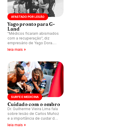
AFASTADO POR LESÃO
Yago pronto para G-
Land
"Médicos ficaram abismados
com a recuperação", diz
empresário de Yago Dora.
Atleta dá primeiros passos
leia mais »
após cirurgia e pode competir
já na etapa da Indonésia, em
maio.
SURFE E MEDICINA
Cuidado com o ombro
Dr. Guilherme Vieira Lima fala
sobre lesão de Carlos Muñoz
e a importância de cuidar do
ombro.
leia mais »