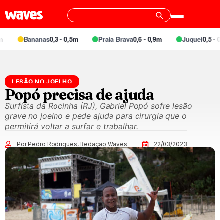
Bananas
0,3 - 0,5m
Praia Brava
0,6 - 0,9m
Juquei
0,5 - 0,
LESÃO NO JOELHO
Popó precisa de ajuda
Surfista da Rocinha (RJ), Gabriel Popó sofre lesão
grave no joelho e pede ajuda para cirurgia que o
permitirá voltar a surfar e trabalhar.
Por Pedro Rodrigues, Redação Waves
22/03/2023