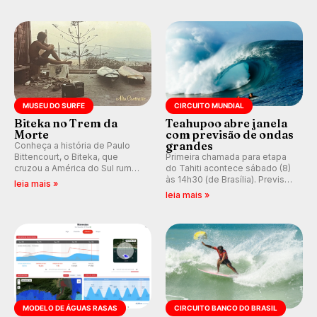
do Circuito Banco do Brasil.
ocidental que transformou a
prática em esporte e indústria.
MUSEU DO SURFE
CIRCUITO MUNDIAL
Biteka no Trem da
Teahupoo abre janela
Morte
com previsão de ondas
grandes
Conheça a história de Paulo
Bittencourt, o Biteka, que
Primeira chamada para etapa
cruzou a América do Sul rumo
do Tahiti acontece sábado (8)
ao Pacífico em uma jornada
às 14h30 (de Brasília). Previsão
leia mais »
que se tornou um marco de
indica swell consistente.
leia mais »
aventura, resiliência e paixão
Medina embarca para evento e
pelo surfe.
WSL divulga baterias, com
Kelly Slater convidado.
MODELO DE ÁGUAS RASAS
CIRCUITO BANCO DO BRASIL