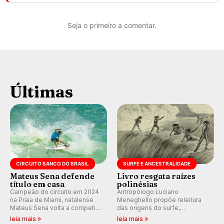
Seja o primeiro a comentar.
Últimas
CIRCUITO BANCO DO BRASIL
SURFE E ANCESTRALIDADE
Mateus Sena defende
Livro resgata raízes
título em casa
polinésias
Campeão do circuito em 2024
Antropólogo Luciano
na Praia de Miami, natalense
Meneghello propõe releitura
Mateus Sena volta a competir
das origens do surfe,
em casa em busca de manter a
resgatando a cultura polinésia
leia mais »
leia mais »
hegemonia potiguar em etapa
e questionando a visão