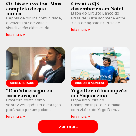
O Clássico voltou. Mais
Circuito QS
completo do que
desembarca em Natal
nunca.
Etapa do Circuito Banco do
Depois de ouvir a comunidade,
Brasil de Surfe acontece entre
o Waves traz de volta a
7 e 9 de agosto na Praia de
visualização clássica da
Miami (RN), em disputas
leia mais »
previsão de águas rasas,
válidas pelo Qualifying Series
leia mais »
agora integrada à nova
(QS) 4.000 e pela corrida por
plataforma e com previsão das
vagas no Challenger Series.
ondas para até 16 dias.
ACIDENTE RARO
CIRCUITO MUNDIAL
“O médico segurou
Yago Dora é bicampeão
meu coração”
em Saquarema
Brasileiro conta como
Etapa brasileira do
sobreviveu após ter o coração
Championship Tour termina
perfurado por um peixe-
com vitória de Yago Dora.
agulha enquanto surfava na
Sawyer Lindblad vence entre
leia mais »
leia mais »
Costa Rica.
as mulheres e Leonardo
Fioravanti assume liderança do
ver mais
ranking mundial da WSL, na
etapa de Saquarema.