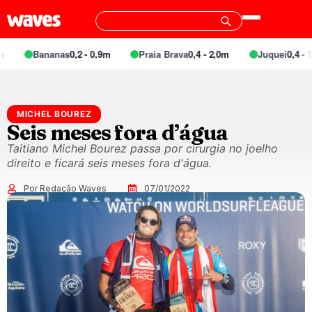
Bananas
0,2 - 0,9m
Praia Brava
0,4 - 2,0m
Juquei
0,4 - 1,
MICHEL BOUREZ
Seis meses fora d’água
Taitiano Michel Bourez passa por cirurgia no joelho
direito e ficará seis meses fora d'água.
Por Redação Waves
07/01/2022