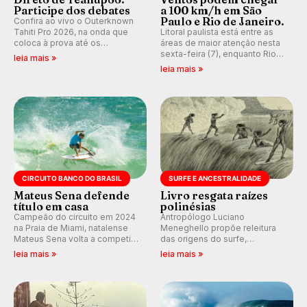
Participe dos debates
a 100 km/h em São
Paulo e Rio de Janeiro.
Confira ao vivo o Outerknown
Tahiti Pro 2026, na onda que
Litoral paulista está entre as
coloca à prova até os
áreas de maior atenção nesta
melhores surfistas do mundo.
sexta-feira (7), enquanto Rio
leia mais »
E participe dos debates em
de Janeiro também recebe
leia mais »
tempo real durante as etapas
alerta para ventos fortes.
do Mundial da WSL.
Rajadas já chegaram a 97,2
km/h em Itanhaém.
CIRCUITO BANCO DO BRASIL
SURFE E ANCESTRALIDADE
Mateus Sena defende
Livro resgata raízes
título em casa
polinésias
Campeão do circuito em 2024
Antropólogo Luciano
na Praia de Miami, natalense
Meneghello propõe releitura
Mateus Sena volta a competir
das origens do surfe,
em casa em busca de manter a
resgatando a cultura polinésia
leia mais »
leia mais »
hegemonia potiguar em etapa
e questionando a visão
do Circuito Banco do Brasil.
ocidental que transformou a
prática em esporte e indústria.