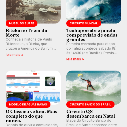
MUSEU DO SURFE
CIRCUITO MUNDIAL
Biteka no Trem da
Teahupoo abre janela
Morte
com previsão de ondas
grandes
Conheça a história de Paulo
Bittencourt, o Biteka, que
Primeira chamada para etapa
cruzou a América do Sul rumo
do Tahiti acontece sábado (8)
ao Pacífico em uma jornada
às 14h30 (de Brasília). Previsão
leia mais »
que se tornou um marco de
indica swell consistente.
leia mais »
aventura, resiliência e paixão
Medina embarca para evento e
pelo surfe.
WSL divulga baterias, com
Kelly Slater convidado.
MODELO DE ÁGUAS RASAS
CIRCUITO BANCO DO BRASIL
O Clássico voltou. Mais
Circuito QS
completo do que
desembarca em Natal
nunca.
Etapa do Circuito Banco do
Depois de ouvir a comunidade,
Brasil de Surfe acontece entre