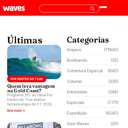
Últimas
Categorias
Arquivo
(71940)
Bombando
(32)
Cobertura Especial
(640)
POR DENTRO DO TOUR
Colunas
(339)
Quem leva vantagem
na Gold Coast?
Entrevistas
(398)
Programa 297 do canal Por
Dentro do Tour analisa
Especiais
(7711)
terceira etapa do CT 2026, o
Gold Coast Pro.
leia mais »
Expedição
(6240)
Guia Waves
(20)