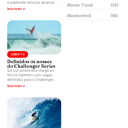
e pretende reforçar alcance
Waves Travel
(34)
digital do surfe brasileiro, que
leia mais »
cresceu mais de 700% na
Wavescheck
(68)
plataforma em 2025.
SURFE TV
Definidos os nomes
do Challenger Series
QS sul-americano chega ao
fim no Santinho com vagas
definidas para o Challenger
Series; Surfe TV analisa os
leia mais »
nomes, projeta CT de Bells
Beach e homenageia Isabela
Nogueira.