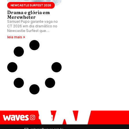
NEWCASTLE SURFEST 2026
Drama e glória em
Merewheter
Samuel Pupo garante vaga no
CT 2026 em dia dramático no
Newcastle Surfest que
acontece na praia de
leia mais »
Merewether, Austrália. Por
outro lado, Mateus Herdy está
eliminado do campeonato.