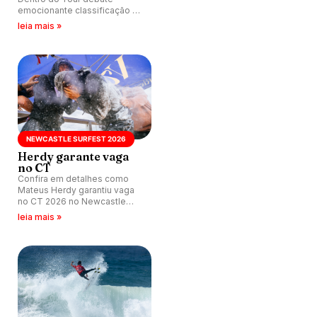
emocionante classificação de
Mateus Herdy e Samuel Pupo
leia mais »
para CT 2026.
NEWCASTLE SURFEST 2026
Herdy garante vaga
no CT
Confira em detalhes como
Mateus Herdy garantiu vaga
no CT 2026 no Newcastle
Surfest, mesmo tendo sido
leia mais »
eliminado na terceira fase.