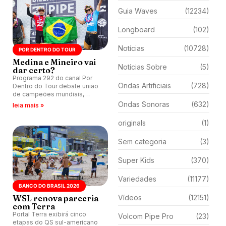
Guia Waves
(12234)
Longboard
(102)
Notícias
(10728)
POR DENTRO DO TOUR
Medina e Mineiro vai
Notícias Sobre
(5)
dar certo?
Programa 292 do canal Por
Ondas Artificiais
(728)
Dentro do Tour debate união
de campeões mundiais,
retorno do CT em Bells Beach
Ondas Sonoras
(632)
leia mais »
e levanta questão: nova dupla
pode dominar temporada?
originals
(1)
Sem categoria
(3)
Super Kids
(370)
Variedades
(11177)
BANCO DO BRASIL 2026
WSL renova parceria
Vídeos
(12151)
com Terra
Portal Terra exibirá cinco
Volcom Pipe Pro
(23)
etapas do QS sul-americano