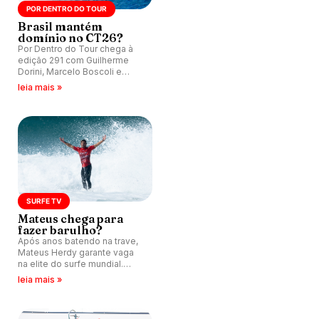
POR DENTRO DO TOUR
Brasil mantém
domínio no CT26?
Por Dentro do Tour chega à
edição 291 com Guilherme
Dorini, Marcelo Boscoli e
Marcelo Andrade debatendo
leia mais »
principais temas do momento
no surfe profissional.
SURFE TV
Mateus chega para
fazer barulho?
Após anos batendo na trave,
Mateus Herdy garante vaga
na elite do surfe mundial.
Episódio do Surfe TV analisa
leia mais »
chegada do surfista ao CT,
fim do CS 25/26, classificação
de Samuel Pupo e divulga