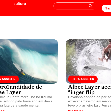
cultura
Sej
 ASSISTIR
PARA ASSISTIR
profundidade de
Albee Layer ace
ee Layer
finger flip
ilme In Depth mergulha no trauma
Havaiano conhecido por s
al sofrido pelo havaiano em Jaws
experimentalismo em mano
ua luta pela saúde mental.
teve o brasileiro Italo Ferrei
comentando que vai focar n
is »
leia mais »