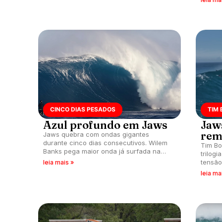
CINCO DIAS PESADOS
TIM
Azul profundo em Jaws
Jaw
rem
Jaws quebra com ondas gigantes
durante cinco dias consecutivos. Wilem
Tim Bo
Banks pega maior onda já surfada na
trilog
remada, segundo especialista.
tensão
leia mais »
leia ma