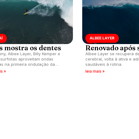
AÍ
ALBEE LAYER
s mostra os dentes
Renovado após 
nny, Albee Layer, Billy Kemper e
Albee Layer se recupera d
 surfistas aproveitam ondas
cerebral, volta à ativa e ad
s na primeira ondulação da
saudáveis à rotina.
ada em Jaws, Havaí.
is »
leia mais »