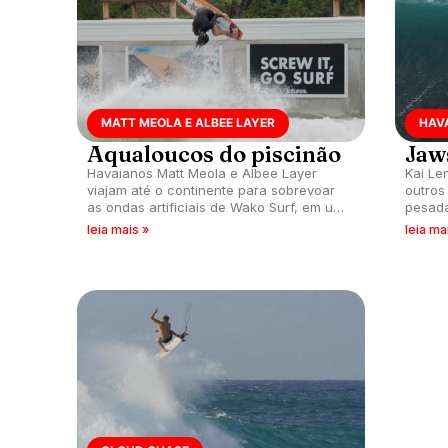
MATT MEOLA E ALBEE LAYER
HAV
Aqualoucos do piscinão
Jaw
Havaianos Matt Meola e Albee Layer
Kai Le
viajam até o continente para sobrevoar
outros
as ondas artificiais de Wako Surf, em um
pesada
desafio de aquaplanagem.
tempor
leia mais »
leia ma