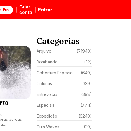
Criar
Entrar
a Pro
conta
Categorias
Arquivo
(71940)
Bombando
(32)
Cobertura Especial
(640)
Colunas
(339)
Entrevistas
(398)
rta
Especiais
(7711)
eu
Expedição
(6240)
bras aéreas
ra
Guia Waves
(20)
o finger flip