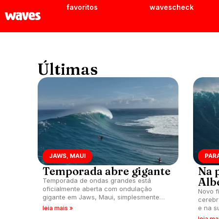
favoritos
wavescheck
Últimas
JAWS, MAUI
PARA
Temporada abre gigante
Na 
Alb
Temporada de ondas grandes está
oficialmente aberta com ondulação
Novo f
gigante em Jaws, Maui, simplesmente
cerebr
maior espetáculo da terra.
e na s
leia mais »
leia ma