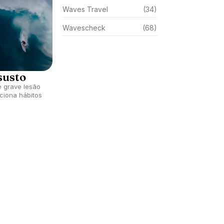
Waves Travel
(34)
Wavescheck
(68)
susto
e grave lesão
iciona hábitos