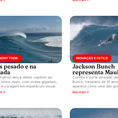
como seu próximo desafio.
 BONYTHON
INOVAÇÃO E ESTILO
s pesado e na
Jackson Bunch
ada
representa Mau
nython lança último capítulo da
Confira o surfe arrojado d
ia sobre Jaws, com ondas gigantes,
Bunch, havaiano de 19 ano
 e coragem em espetáculo visual.
aparece como uma das gra
revelações da Ilha de Maui,
is »
leia mais »