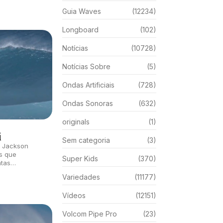
Guia Waves
(12234)
Longboard
(102)
Notícias
(10728)
Notícias Sobre
(5)
Ondas Artificiais
(728)
Ondas Sonoras
(632)
originals
(1)
i
Sem categoria
(3)
e Jackson
s que
Super Kids
(370)
tas
 Havaí.
Variedades
(11177)
Vídeos
(12151)
Volcom Pipe Pro
(23)