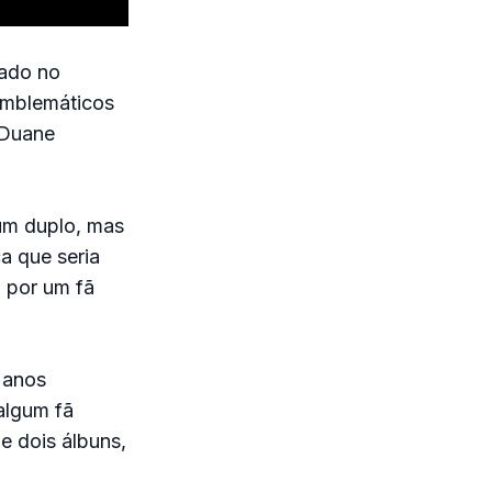
vado no
 emblemáticos
 Duane
bum duplo, mas
a que seria
a por um fã
 anos
algum fã
e dois álbuns,