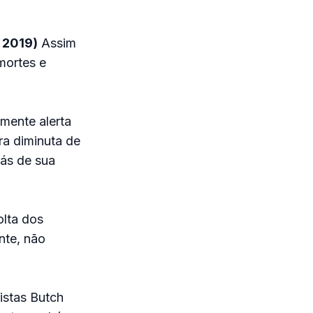
, 2019)
Assim
mortes e
mente alerta
ra diminuta de
rás de sua
olta dos
nte, não
istas Butch