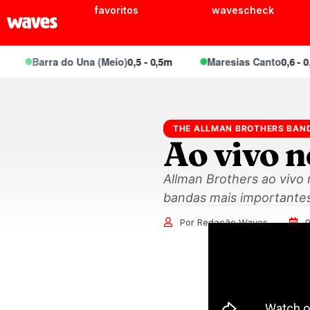
favoritos
wavescheck
Barra do Una (Meio)
0,5 - 0,5m
Maresias Canto
0,6 - 0,8m
THE ALLMAN BROTHERS BAN
Ao vivo n
Allman Brothers ao vivo 
bandas mais importantes
Por Redação Waves