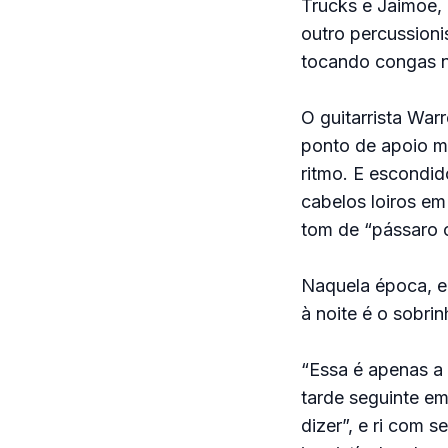
Trucks e Jaimoe, 
outro percussion
tocando congas n
O guitarrista War
ponto de apoio mu
ritmo. E escondid
cabelos loiros em
tom de “pássaro c
Naquela época, e
à noite é o sobri
“Essa é apenas a 
tarde seguinte em
dizer”, e ri com 