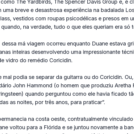
 como The Yardbirds, The Spencer Davis Group e, é cl
m uma breve e desastrosa experiência na badalada Lo
ass, vestidos com roupas psicodélicas e presos em u
quando, na verdade, tudo o que eles queriam era só t
a dessa má viagem ocorreu enquanto Duane estava gri
nas inteiras desenvolvendo uma impressionante técni
e vidro do remédio Coricidin.
le mal podia se separar da guitarra ou do Coricidin. O
dário John Hammond (o homem que produziu Aretha F
ringsteen) quando perguntou como ele havia ficado tã
as as noites, por três anos, para praticar”.
ermanecia na costa oeste, contratualmente vinculado
ne voltou para a Flórida e se juntou novamente a ban