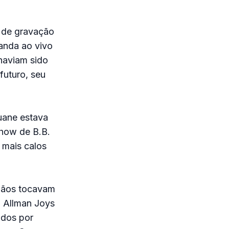
 de gravação
anda ao vivo
haviam sido
futuro, seu
uane estava
how de B.B.
 mais calos
rmãos tocavam
o Allman Joys
ados por