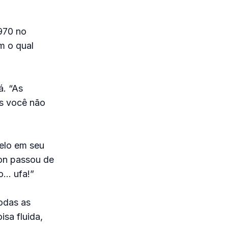
970 no
om o qual
á. “As
as você não
gelo em seu
on passou de
o… ufa!”
odas as
sa fluida,