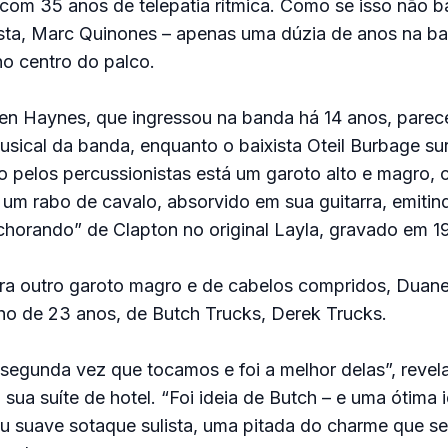
com 35 anos de telepatia rítmica. Como se isso não b
ista, Marc Quinones – apenas uma dúzia de anos na b
o centro do palco.
ren Haynes, que ingressou na banda há 14 anos, pare
sical da banda, enquanto o baixista Oteil Burbage su
o pelos percussionistas está um garoto alto e magro,
 um rabo de cavalo, absorvido em sua guitarra, emit
horando” de Clapton no original Layla, gravado em 1
ra outro garoto magro e de cabelos compridos, Duane
nho de 23 anos, de Butch Trucks, Derek Trucks.
segunda vez que tocamos e foi a melhor delas”, revel
 sua suíte de hotel. “Foi ideia de Butch – e uma ótima 
seu suave sotaque sulista, uma pitada do charme que s