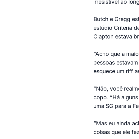
irresistível ao lo
Butch e Gregg es
estúdio Criteria d
Clapton estava br
“Acho que a maior
pessoas estavam 
esquece um riff as
“Não, você realme
copo. “Há alguns
uma SG para a Fe
“Mas eu ainda ac
coisas que ele fe