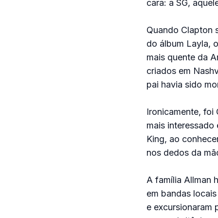
cara: a SG, aque
Quando Clapton s
do álbum Layla, 
mais quente da A
criados em Nashv
pai havia sido mo
Ironicamente, fo
mais interessado
King, ao conhece
nos dedos da mã
A família Allman
em bandas locais 
e excursionaram p