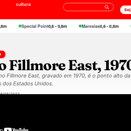
cultura
Sej
Special Point
0,6 - 0,8m
Maresias
0,6 - 0,8m
En
D
o Fillmore East, 197
no Fillmore East, gravado em 1970, é o ponto alto da
 dos Estados Unidos.
08/05/2022