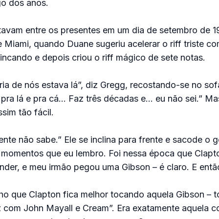
ngo dos anos.
tavam entre os presentes em um dia de setembro de 1
e Miami, quando Duane sugeriu acelerar o riff triste c
incando e depois criou o riff mágico de sete notas.
ia de nós estava lá”, diz Gregg, recostando-se no sof
pra lá e pra cá… Faz três décadas e… eu não sei.” M
sim tão fácil.
nte não sabe.” Ele se inclina para frente e sacode o 
 momentos que eu lembro. Foi nessa época que Clapt
nder, e meu irmão pegou uma Gibson – é claro. E entã
ho que Clapton fica melhor tocando aquela Gibson – t
z com John Mayall e Cream”. Era exatamente aquela coi