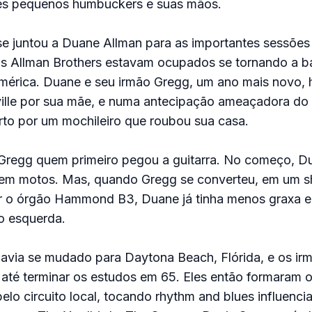
les pequenos humbuckers e suas mãos.
e juntou a Duane Allman para as importantes sessões
os Allman Brothers estavam ocupados se tornando a b
mérica. Duane e seu irmão Gregg, um ano mais novo, 
ille por sua mãe, e numa antecipação ameaçadora do 
rto por um mochileiro que roubou sua casa.
i Gregg quem primeiro pegou a guitarra. No começo, D
 em motos. Mas, quando Gregg se converteu, em um s
r o órgão Hammond B3, Duane já tinha menos graxa e
o esquerda.
 havia se mudado para Daytona Beach, Flórida, e os i
até terminar os estudos em 65. Eles então formaram 
elo circuito local, tocando rhythm and blues influenci