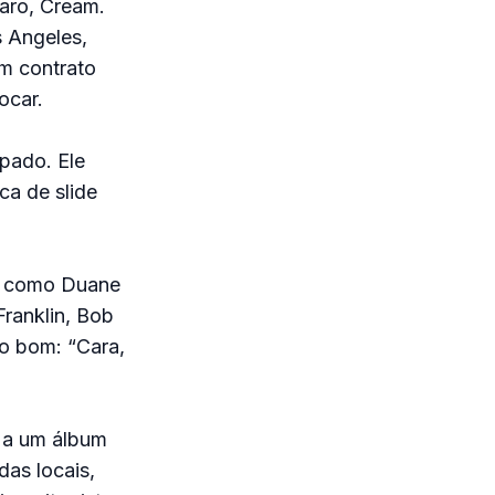
aro, Cream.
s Angeles,
m contrato
ocar.
pado. Ele
ca de slide
u, como Duane
ranklin, Bob
o bom: “Cara,
 a um álbum
das locais,