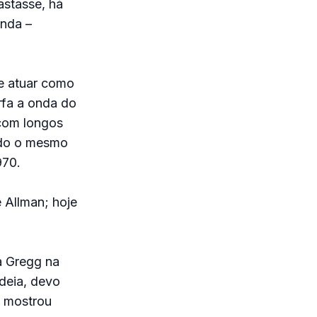
astasse, há
anda –
ce atuar como
rfa a onda do
 com longos
indo o mesmo
970.
 Allman; hoje
a Gregg na
ideia, devo
e mostrou