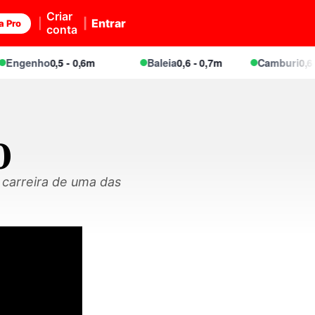
Criar
Entrar
a Pro
conta
genho
0,5 - 0,6m
Baleia
0,6 - 0,7m
Camburi
0,6 - 0,
0
 carreira de uma das