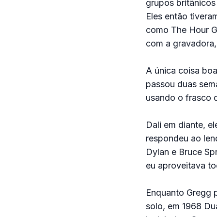
grupos britânicos
Eles então tivera
como The Hour Gl
com a gravadora, 
A única coisa bo
passou duas sema
usando o frasco d
Dali em diante, e
respondeu ao len
Dylan e Bruce Sp
eu aproveitava tod
Enquanto Gregg p
solo, em 1968 Dua