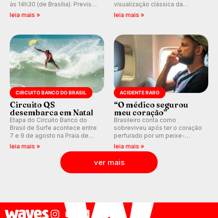
às 14h30 (de Brasília). Previsão
visualização clássica da
indica swell consistente.
previsão de águas rasas,
leia mais »
leia mais »
Medina embarca para evento e
agora integrada à nova
WSL divulga baterias, com
plataforma e com previsão das
Kelly Slater convidado.
ondas para até 16 dias.
CIRCUITO BANCO DO BRASIL
ACIDENTE RARO
Circuito QS
“O médico segurou
desembarca em Natal
meu coração”
Etapa do Circuito Banco do
Brasileiro conta como
Brasil de Surfe acontece entre
sobreviveu após ter o coração
7 e 9 de agosto na Praia de
perfurado por um peixe-
Miami (RN), em disputas
agulha enquanto surfava na
leia mais »
leia mais »
válidas pelo Qualifying Series
Costa Rica.
(QS) 4.000 e pela corrida por
ver mais
vagas no Challenger Series.