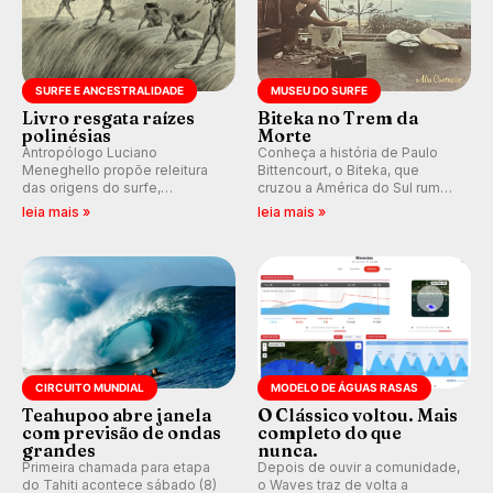
SURFE E ANCESTRALIDADE
MUSEU DO SURFE
Livro resgata raízes
Biteka no Trem da
polinésias
Morte
Antropólogo Luciano
Conheça a história de Paulo
Meneghello propõe releitura
Bittencourt, o Biteka, que
das origens do surfe,
cruzou a América do Sul rumo
resgatando a cultura polinésia
ao Pacífico em uma jornada
leia mais »
leia mais »
e questionando a visão
que se tornou um marco de
ocidental que transformou a
aventura, resiliência e paixão
prática em esporte e indústria.
pelo surfe.
CIRCUITO MUNDIAL
MODELO DE ÁGUAS RASAS
Teahupoo abre janela
O Clássico voltou. Mais
com previsão de ondas
completo do que
grandes
nunca.
Primeira chamada para etapa
Depois de ouvir a comunidade,
do Tahiti acontece sábado (8)
o Waves traz de volta a