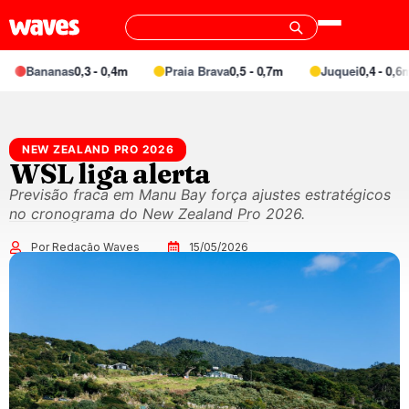
Bananas
0,3 - 0,4m
Praia Brava
0,5 - 0,7m
Juquei
0,4 - 0,6m
NEW ZEALAND PRO 2026
WSL liga alerta
Previsão fraca em Manu Bay força ajustes estratégicos
no cronograma do New Zealand Pro 2026.
Por Redação Waves
15/05/2026