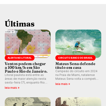
Últimas
ALERTA NO LITORAL
CIRCUITO BANCO DO BRASIL
Ventos podem chegar
Mateus Sena defende
a 100 km/h em São
título em casa
Paulo e Rio de Janeiro.
Campeão do circuito em 2024
Litoral paulista está entre as
na Praia de Miami, natalense
áreas de maior atenção nesta
Mateus Sena volta a competir
sexta-feira (7), enquanto Rio
em casa em busca de manter a
leia mais »
de Janeiro também recebe
hegemonia potiguar em etapa
leia mais »
alerta para ventos fortes.
do Circuito Banco do Brasil.
Rajadas já chegaram a 97,2
km/h em Itanhaém.