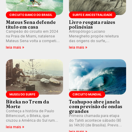
CIRCUITO BANCO DO BRASIL
SURFE E ANCESTRALIDADE
Mateus Sena defende
Livro resgata raízes
título em casa
polinésias
Campeão do circuito em 2024
Antropólogo Luciano
na Praia de Miami, natalense
Meneghello propõe releitura
Mateus Sena volta a competir
das origens do surfe,
em casa em busca de manter a
resgatando a cultura polinésia
leia mais »
leia mais »
hegemonia potiguar em etapa
e questionando a visão
do Circuito Banco do Brasil.
ocidental que transformou a
prática em esporte e indústria.
MUSEU DO SURFE
CIRCUITO MUNDIAL
Biteka no Trem da
Teahupoo abre janela
Morte
com previsão de ondas
grandes
Conheça a história de Paulo
Bittencourt, o Biteka, que
Primeira chamada para etapa
cruzou a América do Sul rumo
do Tahiti acontece sábado (8)
ao Pacífico em uma jornada
às 14h30 (de Brasília). Previsão
leia mais »
que se tornou um marco de
indica swell consistente.
leia mais »