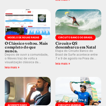
aventura, resiliência e paixão
Medina embarca para evento e
pelo surfe.
WSL divulga baterias, com
Kelly Slater convidado.
MODELO DE ÁGUAS RASAS
CIRCUITO BANCO DO BRASIL
O Clássico voltou. Mais
Circuito QS
completo do que
desembarca em Natal
nunca.
Etapa do Circuito Banco do
Depois de ouvir a comunidade,
Brasil de Surfe acontece entre
o Waves traz de volta a
7 e 9 de agosto na Praia de
visualização clássica da
Miami (RN), em disputas
leia mais »
previsão de águas rasas,
válidas pelo Qualifying Series
leia mais »
agora integrada à nova
(QS) 4.000 e pela corrida por
plataforma e com previsão das
vagas no Challenger Series.
ondas para até 16 dias.
ACIDENTE RARO
CIRCUITO MUNDIAL