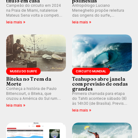
título em casa
polinésias
Campeão do circuito em 2024
Antropólogo Luciano
na Praia de Miami, natalense
Meneghello propõe releitura
Mateus Sena volta a competir
das origens do surfe,
em casa em busca de manter a
resgatando a cultura polinésia
leia mais »
leia mais »
hegemonia potiguar em etapa
e questionando a visão
do Circuito Banco do Brasil.
ocidental que transformou a
prática em esporte e indústria.
MUSEU DO SURFE
CIRCUITO MUNDIAL
Biteka no Trem da
Teahupoo abre janela
Morte
com previsão de ondas
grandes
Conheça a história de Paulo
Bittencourt, o Biteka, que
Primeira chamada para etapa
cruzou a América do Sul rumo
do Tahiti acontece sábado (8)
ao Pacífico em uma jornada
às 14h30 (de Brasília). Previsão
leia mais »
que se tornou um marco de
indica swell consistente.
leia mais »
aventura, resiliência e paixão
Medina embarca para evento e
pelo surfe.
WSL divulga baterias, com
Kelly Slater convidado.