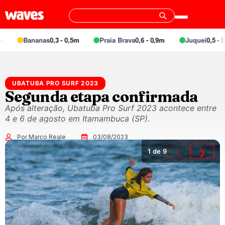
Bananas
0,3 - 0,5m
Praia Brava
0,6 - 0,9m
Juquei
0,5 - 0,
UBATUBA PRO SURF 2023
Segunda etapa confirmada
Após alteração, Ubatuba Pro Surf 2023 acontece entre
4 e 6 de agosto em Itamambuca (SP).
Por Marco Reale
03/08/2023
1
de 9
❮
❯