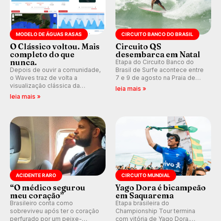
MODELO DE ÁGUAS RASAS
CIRCUITO BANCO DO BRASIL
O Clássico voltou. Mais
Circuito QS
completo do que
desembarca em Natal
nunca.
Etapa do Circuito Banco do
Depois de ouvir a comunidade,
Brasil de Surfe acontece entre
o Waves traz de volta a
7 e 9 de agosto na Praia de
visualização clássica da
Miami (RN), em disputas
leia mais »
previsão de águas rasas,
válidas pelo Qualifying Series
leia mais »
agora integrada à nova
(QS) 4.000 e pela corrida por
plataforma e com previsão das
vagas no Challenger Series.
ondas para até 16 dias.
ACIDENTE RARO
CIRCUITO MUNDIAL
“O médico segurou
Yago Dora é bicampeão
meu coração”
em Saquarema
Brasileiro conta como
Etapa brasileira do
sobreviveu após ter o coração
Championship Tour termina
perfurado por um peixe-
com vitória de Yago Dora.