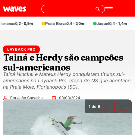
nas
0,2 - 0,9m
Praia Brava
0,4 - 2,0m
Juquei
0,4 - 1,4m
Ba
LAYBACK PRO
Tainá e Herdy são campeões
sul-americanos
Tainá Hinckel e Mateus Herdy conquistam títulos sul-
americanos no Layback Pro, etapa do QS que acontece
na Praia Mole, Florianópolis (SC).
Por João Carvalho
08/03/2024
1
de 9
❮
❯