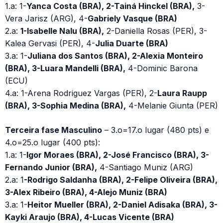
1.a: 1-
Yanca Costa (BRA), 2-Tainá Hinckel (BRA),
3-
Vera Jarisz (ARG), 4-
Gabriely Vasque (BRA)
2.a:
1-Isabelle Nalu (BRA),
2-Daniella Rosas (PER), 3-
Kalea Gervasi (PER), 4-
Julia Duarte (BRA)
3.a: 1-
Juliana dos Santos (BRA), 2-Alexia Monteiro
(BRA), 3-Luara Mandelli (BRA),
4-Dominic Barona
(ECU)
4.a: 1-Arena Rodriguez Vargas (PER), 2-
Laura Raupp
(BRA), 3-Sophia Medina (BRA),
4-Melanie Giunta (PER)
Terceira fase Masculino
– 3.o=17.o lugar (480 pts) e
4.o=25.o lugar (400 pts):
1.a: 1-
Igor Moraes (BRA), 2-José Francisco (BRA), 3-
Fernando Junior (BRA),
4-Santiago Muniz (ARG)
2.a: 1
-Rodrigo Saldanha (BRA), 2-Felipe Oliveira (BRA),
3-Alex Ribeiro (BRA), 4-Alejo Muniz (BRA)
3.a: 1-
Heitor Mueller (BRA), 2-Daniel Adisaka (BRA), 3-
Kayki Araujo (BRA), 4-Lucas Vicente (BRA)