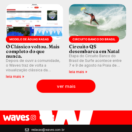
Kelly Slater convidado.
MODELO DE ÁGUAS RASAS
CIRCUITO BANCO DO BRASIL
O Clássico voltou. Mais
Circuito QS
completo do que
desembarca em Natal
nunca.
Etapa do Circuito Banco do
Depois de ouvir a comunidade,
Brasil de Surfe acontece entre
o Waves traz de volta a
7 e 9 de agosto na Praia de
visualização clássica da
Miami (RN), em disputas
leia mais »
previsão de águas rasas,
válidas pelo Qualifying Series
leia mais »
agora integrada à nova
(QS) 4.000 e pela corrida por
plataforma e com previsão das
vagas no Challenger Series.
ver mais
ondas para até 16 dias.
redacao@waves.com.br