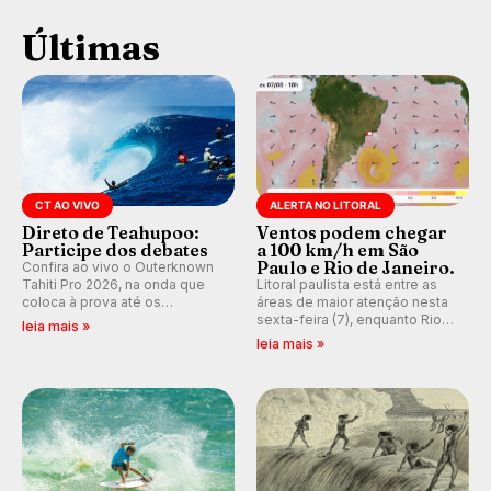
Últimas
CT AO VIVO
ALERTA NO LITORAL
Direto de Teahupoo:
Ventos podem chegar
Participe dos debates
a 100 km/h em São
Paulo e Rio de Janeiro.
Confira ao vivo o Outerknown
Tahiti Pro 2026, na onda que
Litoral paulista está entre as
coloca à prova até os
áreas de maior atenção nesta
melhores surfistas do mundo.
sexta-feira (7), enquanto Rio
leia mais »
Participe dos comentários e
de Janeiro também recebe
leia mais »
debates em tempo real no
alerta para ventos fortes.
nosso fórum, durante as
Rajadas já chegaram a 97,2
etapas da WSL.
km/h em Itanhaém.