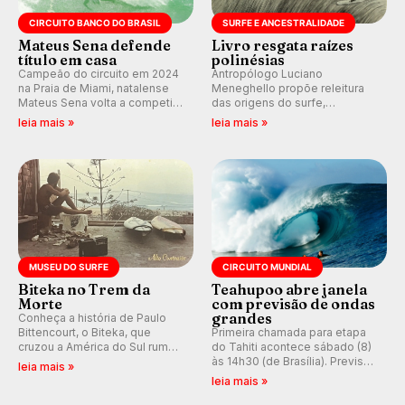
CIRCUITO BANCO DO BRASIL
SURFE E ANCESTRALIDADE
Mateus Sena defende
Livro resgata raízes
título em casa
polinésias
Campeão do circuito em 2024
Antropólogo Luciano
na Praia de Miami, natalense
Meneghello propõe releitura
Mateus Sena volta a competir
das origens do surfe,
em casa em busca de manter a
resgatando a cultura polinésia
leia mais »
leia mais »
hegemonia potiguar em etapa
e questionando a visão
do Circuito Banco do Brasil.
ocidental que transformou a
prática em esporte e indústria.
MUSEU DO SURFE
CIRCUITO MUNDIAL
Biteka no Trem da
Teahupoo abre janela
Morte
com previsão de ondas
grandes
Conheça a história de Paulo
Bittencourt, o Biteka, que
Primeira chamada para etapa
cruzou a América do Sul rumo
do Tahiti acontece sábado (8)
ao Pacífico em uma jornada
às 14h30 (de Brasília). Previsão
leia mais »
que se tornou um marco de
indica swell consistente.
leia mais »
aventura, resiliência e paixão
Medina embarca para evento e
pelo surfe.
WSL divulga baterias, com