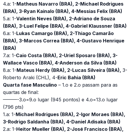
4.a: 1-
Matheus Navarro (BRA), 2-Michael Rodrigues
(BRA), 3-Ryan Kainalo (BRA), 4-Messias Felix (BRA)
5.a: 1-
Valentin Neves (BRA), 2-Adriano de Souza
(BRA), 3-Luel Felipe (BRA), 4-Gabriel Klaussner (BRA)
6.a: 1-
Lukas Camargo (BRA), 2-Thiago Camarão
(BRA), 3-Marcos Correa (BRA), 4-Gustavo Henrique
(BRA)
7.a: 1-
Caio Costa (BRA), 2-Uriel Sposaro (BRA), 3-
Wallace Vasco (BRA), 4-Anderson da Silva (BRA)
8.a: 1-
Mateus Herdy (BRA), 2-Lucas Silveira (BRA),
3-
Roberto Araki (CHL), 4-
Eric Bahia (BRA)
Quarta fase Masculino
– 1.o e 2.o passam para as
quartas de final:
———-3.o=9.o lugar (945 pontos) e 4.o=13.o lugar
(796 pts)
1.a: 1-
Michael Rodrigues (BRA), 2-Igor Moraes (BRA),
3-Rodrigo Saldanha (BRA), 4-Daniel Adisaka (BRA)
2.a: 1-
Heitor Mueller (BRA), 2-José Francisco (BRA),