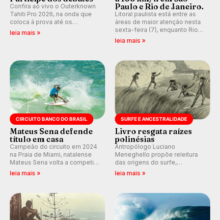
Paulo e Rio de Janeiro.
Confira ao vivo o Outerknown
Tahiti Pro 2026, na onda que
Litoral paulista está entre as
coloca à prova até os
áreas de maior atenção nesta
melhores surfistas do mundo.
sexta-feira (7), enquanto Rio
leia mais »
Participe dos comentários e
de Janeiro também recebe
leia mais »
debates em tempo real no
alerta para ventos fortes.
nosso fórum, durante as
Rajadas já chegaram a 97,2
etapas da WSL.
km/h em Itanhaém.
CIRCUITO BANCO DO BRASIL
SURFE E ANCESTRALIDADE
Mateus Sena defende
Livro resgata raízes
título em casa
polinésias
Campeão do circuito em 2024
Antropólogo Luciano
na Praia de Miami, natalense
Meneghello propõe releitura
Mateus Sena volta a competir
das origens do surfe,
em casa em busca de manter a
resgatando a cultura polinésia
leia mais »
leia mais »
hegemonia potiguar em etapa
e questionando a visão
do Circuito Banco do Brasil.
ocidental que transformou a
prática em esporte e indústria.