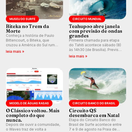
MUSEU DO SURFE
CIRCUITO MUNDIAL
Biteka no Trem da
Teahupoo abre janela
Morte
com previsão de ondas
grandes
Conheça a história de Paulo
Bittencourt, o Biteka, que
Primeira chamada para etapa
cruzou a América do Sul rumo
do Tahiti acontece sábado (8)
ao Pacífico em uma jornada
às 14h30 (de Brasília). Previsão
leia mais »
que se tornou um marco de
indica swell consistente.
leia mais »
aventura, resiliência e paixão
Medina embarca para evento e
pelo surfe.
WSL divulga baterias, com
Kelly Slater convidado.
MODELO DE ÁGUAS RASAS
CIRCUITO BANCO DO BRASIL
O Clássico voltou. Mais
Circuito QS
completo do que
desembarca em Natal
nunca.
Etapa do Circuito Banco do
Depois de ouvir a comunidade,
Brasil de Surfe acontece entre
o Waves traz de volta a
7 e 9 de agosto na Praia de