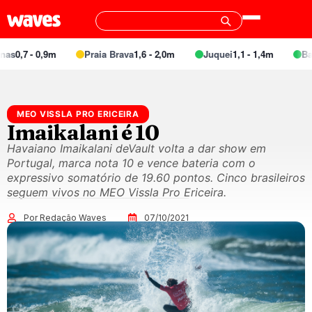
- 0,9m
Praia Brava
1,6 - 2,0m
Juquei
1,1 - 1,4m
Barra do 
MEO VISSLA PRO ERICEIRA
Imaikalani é 10
Havaiano Imaikalani deVault volta a dar show em
Portugal, marca nota 10 e vence bateria com o
expressivo somatório de 19.60 pontos. Cinco brasileiros
seguem vivos no MEO Vissla Pro Ericeira.
Por Redação Waves
07/10/2021