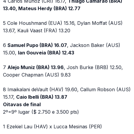
4 Carlos Muñoz (CRI) 16.17,
Thiago Camarão (BRA)
13.40, Mateus Herdy (BRA) 12.77
5 Cole Houshmand (EUA) 15.16, Dylan Moffat (AUS)
13.67, Kauli Vaast (FRA) 13.20
6
Samuel Pupo (BRA) 16.07
, Jackson Baker (AUS)
15.00,
Ian Gouveia (BRA) 12.43
7
Alejo Muniz (BRA) 13.96
, Josh Burke (BRB) 12.50,
Cooper Chapman (AUS) 9.83
8 Imaikalani deVault (HAV) 19.60, Callum Robson (AUS)
15.17,
Caio Ibelli (BRA) 13.87
Oitavas de final
2º=9º lugar ($ 2.750 e 3.500 pts)
1 Ezekiel Lau (HAV) x Lucca Mesinas (PER)