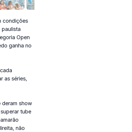
m condições
 paulista
tegoria Open
redo ganha no
 cada
 as séries,
e deram show
 superar tube
Camarão
reita, não