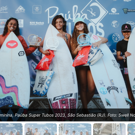
inina, Paúba Super Tubos 2023, São Sebastião (RJ). Foto: Swell N