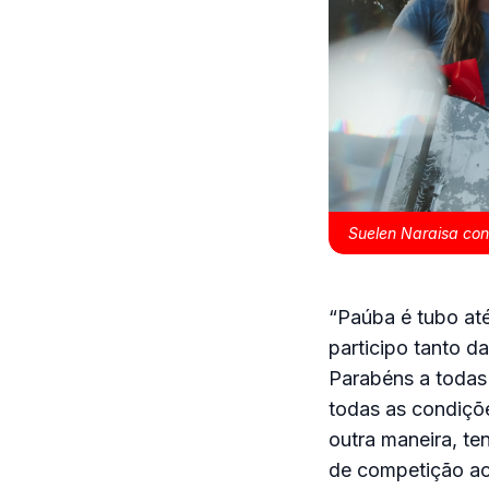
Suelen Naraisa con
“Paúba é tubo até
participo tanto d
Parabéns a todas 
todas as condiçõe
outra maneira, te
de competição ace