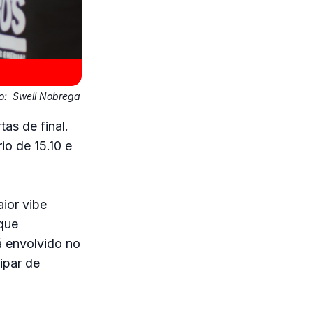
o:
Swell Nobrega
as de final.
io de 15.10 e
ior vibe
 que
 envolvido no
ipar de