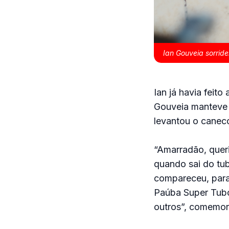
Ian Gouveia sorride
Ian já havia feit
Gouveia manteve a
levantou o canec
“Amarradão, queri
quando sai do tub
compareceu, para
Paúba Super Tubos
outros”, comemor