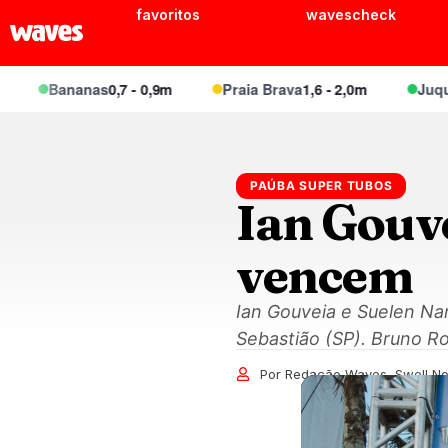
favoritos
wavescheck
Bananas
0,7 - 0,9m
Praia Brava
1,6 - 2,0m
Juquei
1,1 -
PAÚBA SUPER TUBOS
Ian Gouve
vencem
Ian Gouveia e Suelen Na
Sebastião (SP). Bruno R
Por Redação Waves, Swell N